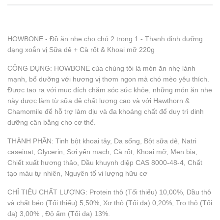
HOWBONE - Đồ ăn nhẹ cho chó 2 trong 1 - Thanh dinh dưỡng
dạng xoắn vị Sữa dê + Cà rốt & Khoai mỡ 220g
CÔNG DỤNG: HOWBONE của chúng tôi là món ăn nhẹ lành
mạnh, bổ dưỡng với hương vị thơm ngon mà chó mèo yêu thích.
Được tạo ra với mục đích chăm sóc sức khỏe, những món ăn nhẹ
này được làm từ sữa dê chất lượng cao và với Hawthorn &
Chamomile để hỗ trợ làm dịu và đa khoáng chất để duy trì dinh
dưỡng cân bằng cho cơ thể.
THÀNH PHẦN: Tinh bột khoai tây, Da sống, Bột sữa dê, Natri
caseinat, Glycerin, Sợi yến mạch, Cà rốt, Khoai mỡ, Men bia,
Chiết xuất hương thảo, Dầu khuynh diệp CAS 8000-48-4, Chất
tạo màu tự nhiên, Nguyên tố vi lượng hữu cơ
CHỈ TIÊU CHẤT LƯỢNG: Protein thô (Tối thiểu) 10,00%, Dầu thô
và chất béo (Tối thiểu) 5,50%, Xơ thô (Tối đa) 0,20%, Tro thô (Tối
đa) 3,00% , Độ ẩm (Tối đa) 13%.