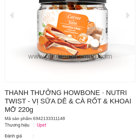
THANH THƯỞNG HOWBONE · NUTRI
TWIST - VỊ SỮA DÊ & CÀ RỐT & KHOAI
MỠ 220g
Mã sản phẩm:
6942133311148
Thương hiệu
:
Upet
:
Đánh giá