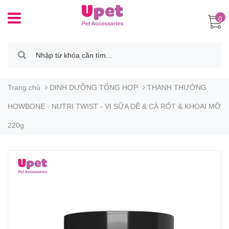
0
Trang chủ
DINH DƯỠNG TỔNG HỢP
THANH THƯỞNG
HOWBONE · NUTRI TWIST - VỊ SỮA DÊ & CÀ RỐT & KHOAI MỠ
220g