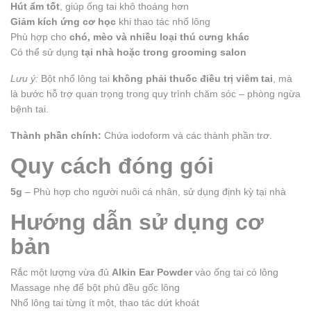
Hút ẩm tốt
, giúp ống tai khô thoáng hơn
Giảm kích ứng cơ học
khi thao tác nhổ lông
Phù hợp cho
chó, mèo và nhiều loại thú cưng khác
Có thể sử dụng
tại nhà hoặc trong grooming salon
Lưu ý:
Bột nhổ lông tai
không phải thuốc điều trị viêm tai
, mà
là bước hỗ trợ quan trọng trong quy trình chăm sóc – phòng ngừa
bệnh tai.
Thành phần chính:
Chứa iodoform và các thành phần trơ.
Quy cách đóng gói
5g
– Phù hợp cho người nuôi cá nhân, sử dụng định kỳ tại nhà
Hướng dẫn sử dụng cơ
bản
Rắc một lượng vừa đủ
Alkin Ear Powder
vào ống tai có lông
Massage nhẹ để bột phủ đều gốc lông
Nhổ lông tai từng ít một, thao tác dứt khoát