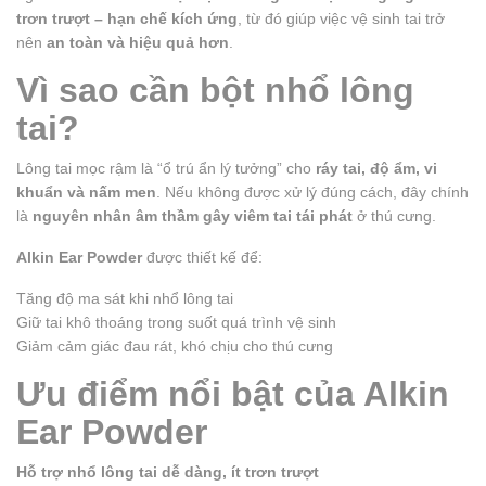
trơn trượt – hạn chế kích ứng
, từ đó giúp việc vệ sinh tai trở
nên
an toàn và hiệu quả hơn
.
Vì sao cần bột nhổ lông
tai?
Lông tai mọc rậm là “ổ trú ẩn lý tưởng” cho
ráy tai, độ ẩm, vi
khuẩn và nấm men
. Nếu không được xử lý đúng cách, đây chính
là
nguyên nhân âm thầm gây viêm tai tái phát
ở thú cưng.
Alkin Ear Powder
được thiết kế để:
Tăng độ ma sát khi nhổ lông tai
Giữ tai khô thoáng trong suốt quá trình vệ sinh
Giảm cảm giác đau rát, khó chịu cho thú cưng
Ưu điểm nổi bật của Alkin
Ear Powder
Hỗ trợ nhổ lông tai dễ dàng, ít trơn trượt