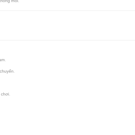
không mỏi.
hạm.
 chuyển.
 chơi.