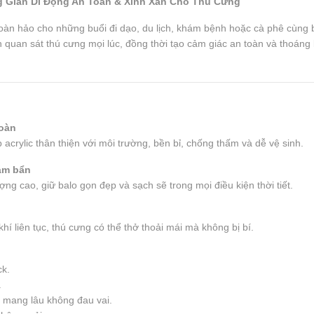
g Gian Di Động An Toàn & Xinh Xắn Cho Thú Cưng
hoàn hảo cho những buổi đi dạo, du lịch, khám bệnh hoặc cà phê cùng 
n quan sát thú cưng mọi lúc, đồng thời tạo cảm giác an toàn và thoáng 
toàn
acrylic thân thiện với môi trường, bền bỉ, chống thấm và dễ vệ sinh.
ám bẩn
ng cao, giữ balo gọn đẹp và sạch sẽ trong mọi điều kiện thời tiết.
hí liên tục, thú cưng có thể thở thoải mái mà không bị bí.
ck.
.
, mang lâu không đau vai.