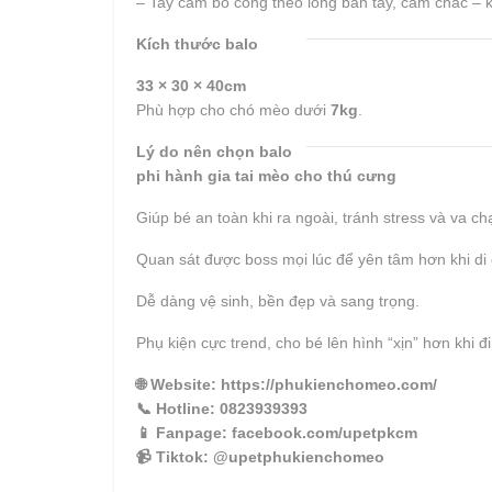
– Tay cầm bo cong theo lòng bàn tay, cầm chắc – 
Kích thước balo
33 × 30 × 40cm
Phù hợp cho chó mèo dưới
7kg
.
Lý do nên chọn balo
phi hành gia tai mèo cho thú cưng
Giúp bé an toàn khi ra ngoài, tránh stress và va c
Quan sát được boss mọi lúc để yên tâm hơn khi di
Dễ dàng vệ sinh, bền đẹp và sang trọng.
Phụ kiện cực trend, cho bé lên hình “xịn” hơn khi đi
🌐
Website
: https://phukienchomeo.com/
📞
Hotline
: 0823939393
📱
Fanpage
: facebook.com/upetpkcm
📹
Tiktok
: @upetphukienchomeo