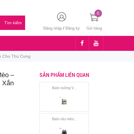
0
Đăng nhập
/
Đăng ký
Giỏ hàng
ắn Cho Thú Cưng
Mèo –
SẢN PHẨM LIÊN QUAN
h Xắn
Balo vuông V...
Balo râu mèo...