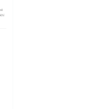
bé
khí