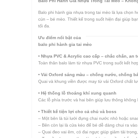
Balo Phi Hành Gia Nhựa Trong Tai Mèo – Khôn
Balo phi hành gia nhựa trong tai mèo là lựa chọn 
cún – bé mèo. Thiết kế trong suốt hiện đại giúp bạ
tối đa.
Ưu điểm nổi bật của
balo phi hành gia tai mèo
• Nhựa PVC & Acrylic cao cấp – chắc chắn, an 
Toàn thân balo làm từ nhựa PVC trong suốt kết hợp 
• Vải Oxford sáng màu – chống nước, chống b
Quai và khung viền được may từ vải Oxford chất lượ
• Hệ thống lỗ thoáng khí xung quanh
Các lỗ phía trước và hai bên giúp lưu thông không k
• Thiết kế tiện lợi cho cả chủ và boss
– Một bên là túi lưới đựng chai nước nhỏ hoặc sna
– Bên còn lại là cửa kéo để bé dễ dàng chui ra vào
– Quai đeo vai êm, có đai ngực giúp giảm tải trọng