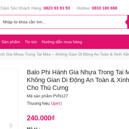
Chăm Sóc Khách Hàng:
0823 93 93 93
|
Hotline:
0833 180 888
Sản phẩm
Tin tức
Hướng dẫn mua hàng
ành Gia Nhựa Trong Tai Mèo – Không Gian Di Động An Toàn & Xinh X
Balo Phi Hành Gia Nhựa Trong Tai 
Không Gian Di Động An Toàn & Xin
Cho Thú Cưng
Mã sản phẩm:
PVN127
Thương hiệu
:
Upet
|
240.000₫
Mô tả :