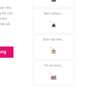
hảo cho
g bé cún
Balo vuông c...
t thú
khí tối
Balo mặt mèo...
àng
Túi vải nhựa...