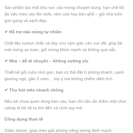
Sản phẩm tạo một khu vực cào móng chuyên dụng, hạn chế tối
đa việc mèo cào lên sofa, rèm cửa hay bàn ghế – giữ nhà luôn
gọn gàng và sạch đẹp.
✔ Hỗ trợ mài móng tự nhiên
Chất liệu carton chắc và dày cho cảm giác cào cực đã, giúp bé
mài móng an toàn, giữ móng khỏe mạnh và không quá sắc.
✔ Nhẹ – dễ di chuyển – không vướng víu
Thiết kế gối cuộn nhỏ gọn, bạn có thể đặt ở phòng khách, cạnh
giường ngủ, gần ổ mèo… tùy ý mà không chiếm diện tích.
✔ Thu hút mèo nhanh chóng
Nếu bé chưa quen dùng bàn cào, bạn chỉ cần rắc thêm một chút
catnip là bé sẽ tự tìm đến và chơi say mê.
Công dụng thực tế
Giảm stress, giúp mèo giải phóng năng lượng lành mạnh