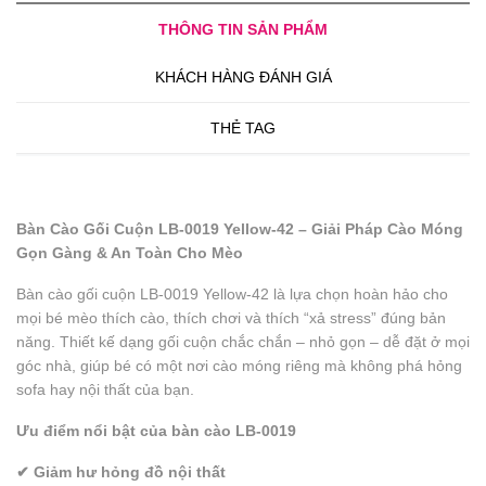
THÔNG TIN SẢN PHẨM
KHÁCH HÀNG ĐÁNH GIÁ
THẺ TAG
Bàn Cào Gối Cuộn LB-0019 Yellow-42 – Giải Pháp Cào Móng
Gọn Gàng & An Toàn Cho Mèo
Bàn cào gối cuộn LB-0019 Yellow-42 là lựa chọn hoàn hảo cho
mọi bé mèo thích cào, thích chơi và thích “xả stress” đúng bản
năng. Thiết kế dạng gối cuộn chắc chắn – nhỏ gọn – dễ đặt ở mọi
góc nhà, giúp bé có một nơi cào móng riêng mà không phá hỏng
sofa hay nội thất của bạn.
Ưu điểm nổi bật của bàn cào LB-0019
✔ Giảm hư hỏng đồ nội thất