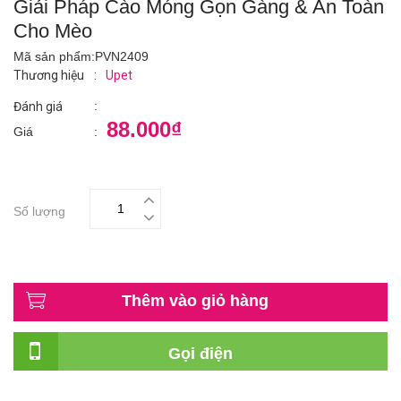
Giải Pháp Cào Móng Gọn Gàng & An Toàn
Cho Mèo
Mã sản phẩm:
PVN2409
Thương hiệu
:
Upet
:
Đánh giá
88.000₫
Giá
:
Số lượng
Thêm vào giỏ hàng
Gọi điện