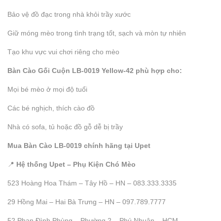
Bảo vệ đồ đạc trong nhà khỏi trầy xước
Giữ móng mèo trong tình trạng tốt, sạch và mòn tự nhiên
Tạo khu vực vui chơi riêng cho mèo
Bàn Cào Gối Cuộn LB-0019 Yellow-42 phù hợp cho:
Mọi bé mèo ở mọi độ tuổi
Các bé nghịch, thích cào đồ
Nhà có sofa, tủ hoặc đồ gỗ dễ bị trầy
Mua Bàn Cào LB-0019 chính hãng tại Upet
📍
Hệ thống Upet – Phụ Kiện Chó Mèo
523 Hoàng Hoa Thám – Tây Hồ – HN – 083.333.3335
29 Hồng Mai – Hai Bà Trưng – HN – 097.789.7777
52 Phan Đình Phùng – Phường 2 – Phú Nhuận – HCM –