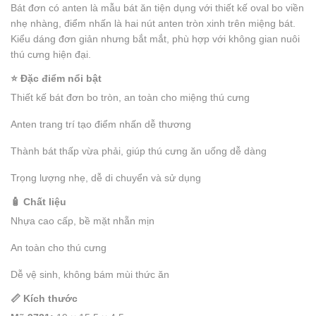
Bát đơn có anten là mẫu bát ăn tiện dụng với thiết kế oval bo viền
nhẹ nhàng, điểm nhấn là hai nút anten tròn xinh trên miệng bát.
Kiểu dáng đơn giản nhưng bắt mắt, phù hợp với không gian nuôi
thú cưng hiện đại.
⭐ Đặc điểm nổi bật
Thiết kế bát đơn bo tròn, an toàn cho miệng thú cưng
Anten trang trí tạo điểm nhấn dễ thương
Thành bát thấp vừa phải, giúp thú cưng ăn uống dễ dàng
Trọng lượng nhẹ, dễ di chuyển và sử dụng
🧴 Chất liệu
Nhựa cao cấp, bề mặt nhẵn mịn
An toàn cho thú cưng
Dễ vệ sinh, không bám mùi thức ăn
📏 Kích thước