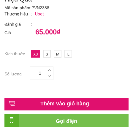
Mã sản phẩm:
PVN2388
Thương hiệu
:
Upet
:
Đánh giá
65.000₫
Giá
:
Kích thước
XS
S
M
L
Số lượng
Thêm vào giỏ hàng
Gọi điện