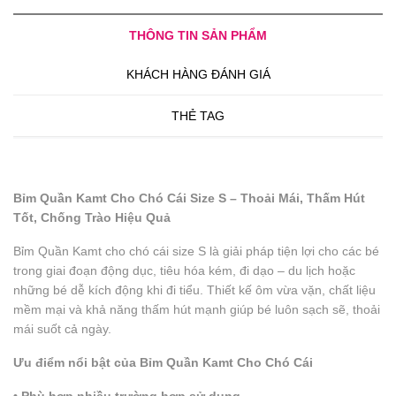
THÔNG TIN SẢN PHẨM
KHÁCH HÀNG ĐÁNH GIÁ
THẺ TAG
Bỉm Quần Kamt Cho Chó Cái Size S – Thoải Mái, Thấm Hút
Tốt, Chống Trào Hiệu Quả
Bỉm Quần Kamt cho chó cái size S là giải pháp tiện lợi cho các bé
trong giai đoạn động dục, tiêu hóa kém, đi dạo – du lịch hoặc
những bé dễ kích động khi đi tiểu. Thiết kế ôm vừa vặn, chất liệu
mềm mại và khả năng thấm hút mạnh giúp bé luôn sạch sẽ, thoải
mái suốt cả ngày.
Ưu điểm nổi bật của Bỉm Quần Kamt Cho Chó Cái