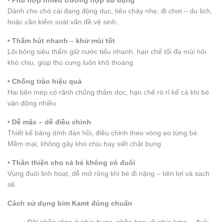
• Phù hợp nhiều trường hợp sử dụng
Dành cho chó cái đang động dục, tiêu chảy nhẹ, đi chơi – du lịch,
hoặc cần kiểm soát vấn đề vệ sinh.
• Thấm hút nhanh – khử mùi tốt
Lõi bông siêu thấm giữ nước tiểu nhanh, hạn chế tối đa mùi hôi
khó chịu, giúp thú cưng luôn khô thoáng.
• Chống trào hiệu quả
Hai bên mép có rãnh chống thấm dọc, hạn chế rò rỉ kể cả khi bé
vận động nhiều.
• Dễ mặc – dễ điều chỉnh
Thiết kế băng dính đàn hồi, điều chỉnh theo vòng eo từng bé.
Mềm mại, không gây khó chịu hay siết chặt bụng.
• Thân thiện cho cả bé không có đuôi
Vùng đuôi linh hoạt, dễ mở rộng khi bé đi nặng – tiện lợi và sạch
sẽ.
Cách sử dụng bỉm Kamt đúng chuẩn