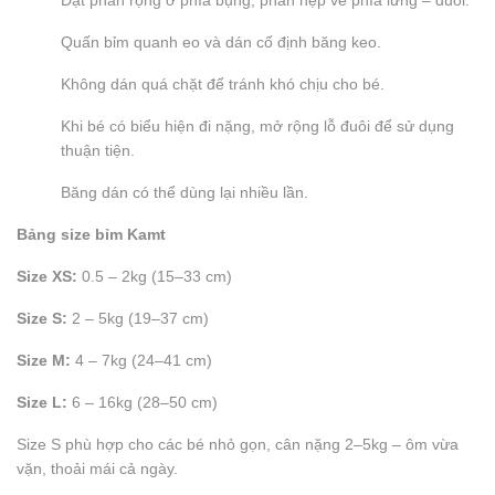
Đặt phần rộng ở phía bụng, phần hẹp về phía lưng – đuôi.
Quấn bỉm quanh eo và dán cố định băng keo.
Không dán quá chặt để tránh khó chịu cho bé.
Khi bé có biểu hiện đi nặng, mở rộng lỗ đuôi để sử dụng
thuận tiện.
Băng dán có thể dùng lại nhiều lần.
Bảng size bỉm Kamt
Size XS:
0.5 – 2kg (15–33 cm)
Size S:
2 – 5kg (19–37 cm)
Size M:
4 – 7kg (24–41 cm)
Size L:
6 – 16kg (28–50 cm)
Size S phù hợp cho các bé nhỏ gọn, cân nặng 2–5kg – ôm vừa
vặn, thoải mái cả ngày.