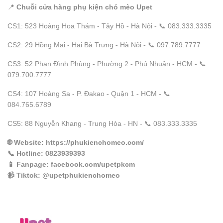
📍
Chuỗi cửa hàng phụ kiện chó mèo Upet
CS1: 523 Hoàng Hoa Thám - Tây Hồ - Hà Nội - 📞 083.333.3335
CS2: 29 Hồng Mai - Hai Bà Trưng - Hà Nội - 📞 097.789.7777
CS3: 52 Phan Đình Phùng - Phường 2 - Phú Nhuận - HCM - 📞
079.700.7777
CS4: 107 Hoàng Sa - P. Đakao - Quận 1 - HCM - 📞
084.765.6789
CS5: 88 Nguyễn Khang - Trung Hòa - HN - 📞 083.333.3335
🌐
Website
: https://phukienchomeo.com/
📞
Hotline
: 0823939393
📱
Fanpage
: facebook.com/upetpkcm
📹
Tiktok
: @upetphukienchomeo