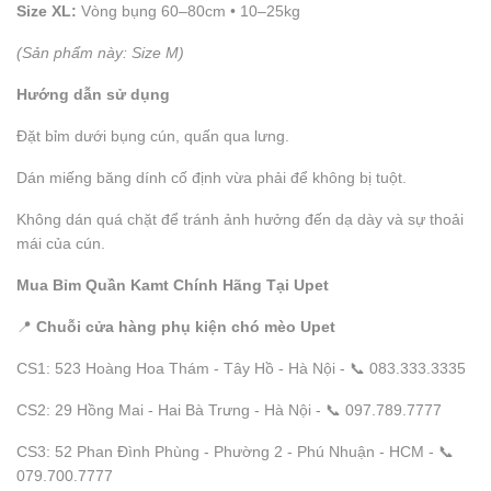
Size XL:
Vòng bụng 60–80cm • 10–25kg
(Sản phẩm này: Size M)
Hướng dẫn sử dụng
Đặt bỉm dưới bụng cún, quấn qua lưng.
Dán miếng băng dính cố định vừa phải để không bị tuột.
Không dán quá chặt để tránh ảnh hưởng đến dạ dày và sự thoải
mái của cún.
Mua Bỉm Quần Kamt Chính Hãng Tại Upet
📍
Chuỗi cửa hàng phụ kiện chó mèo Upet
CS1: 523 Hoàng Hoa Thám - Tây Hồ - Hà Nội - 📞 083.333.3335
CS2: 29 Hồng Mai - Hai Bà Trưng - Hà Nội - 📞 097.789.7777
CS3: 52 Phan Đình Phùng - Phường 2 - Phú Nhuận - HCM - 📞
079.700.7777