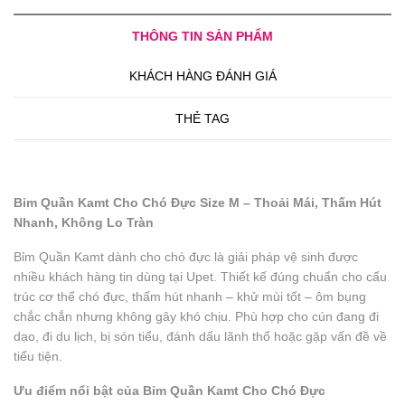
THÔNG TIN SẢN PHẨM
KHÁCH HÀNG ĐÁNH GIÁ
THẺ TAG
Bỉm Quần Kamt Cho Chó Đực Size M – Thoải Mái, Thấm Hút
Nhanh, Không Lo Tràn
Bỉm Quần Kamt dành cho chó đực là giải pháp vệ sinh được
nhiều khách hàng tin dùng tại Upet. Thiết kế đúng chuẩn cho cấu
trúc cơ thể chó đực, thấm hút nhanh – khử mùi tốt – ôm bụng
chắc chắn nhưng không gây khó chịu. Phù hợp cho cún đang đi
dạo, đi du lịch, bị són tiểu, đánh dấu lãnh thổ hoặc gặp vấn đề về
tiểu tiện.
Ưu điểm nổi bật của Bỉm Quần Kamt Cho Chó Đực