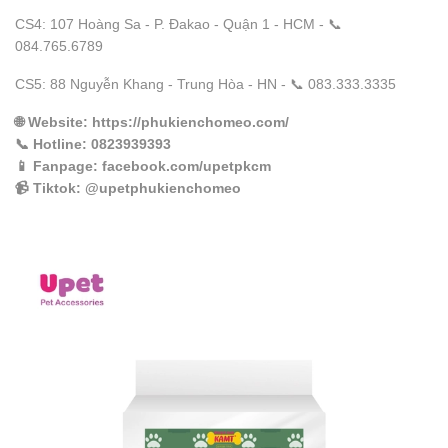
CS4: 107 Hoàng Sa - P. Đakao - Quận 1 - HCM - 📞
084.765.6789
CS5: 88 Nguyễn Khang - Trung Hòa - HN - 📞 083.333.3335
🌐
Website
: https://phukienchomeo.com/
📞
Hotline
: 0823939393
📱
Fanpage
: facebook.com/upetpkcm
📹
Tiktok
: @upetphukienchomeo