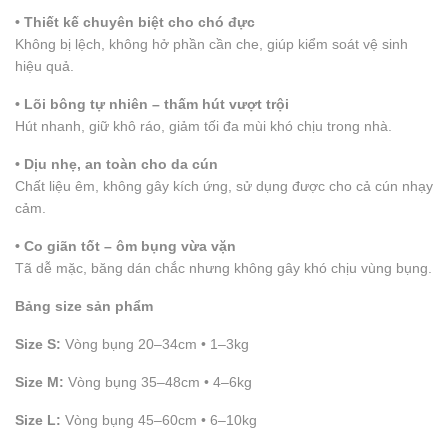
• Thiết kế chuyên biệt cho chó đực
Không bị lệch, không hở phần cần che, giúp kiểm soát vệ sinh
hiệu quả.
• Lõi bông tự nhiên – thấm hút vượt trội
Hút nhanh, giữ khô ráo, giảm tối đa mùi khó chịu trong nhà.
• Dịu nhẹ, an toàn cho da cún
Chất liệu êm, không gây kích ứng, sử dụng được cho cả cún nhạy
cảm.
• Co giãn tốt – ôm bụng vừa vặn
Tã dễ mặc, băng dán chắc nhưng không gây khó chịu vùng bụng.
Bảng size sản phẩm
Size S:
Vòng bụng 20–34cm • 1–3kg
Size M:
Vòng bụng 35–48cm • 4–6kg
Size L:
Vòng bụng 45–60cm • 6–10kg