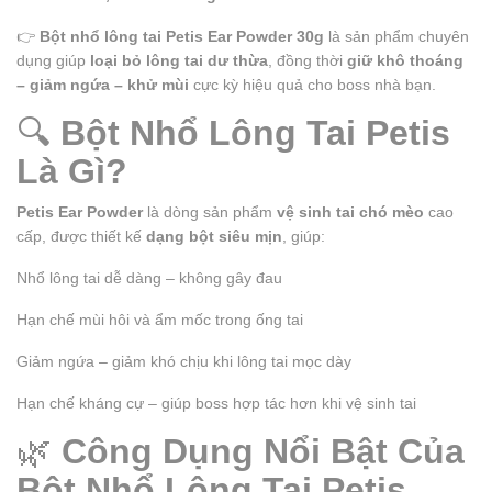
👉
Bột nhổ lông tai Petis Ear Powder 30g
là sản phẩm chuyên
dụng giúp
loại bỏ lông tai dư thừa
, đồng thời
giữ khô thoáng
– giảm ngứa – khử mùi
cực kỳ hiệu quả cho boss nhà bạn.
🔍
Bột Nhổ Lông Tai Petis
Là Gì?
Petis Ear Powder
là dòng sản phẩm
vệ sinh tai chó mèo
cao
cấp, được thiết kế
dạng bột siêu mịn
, giúp:
Nhổ lông tai dễ dàng – không gây đau
Hạn chế mùi hôi và ẩm mốc trong ống tai
Giảm ngứa – giảm khó chịu khi lông tai mọc dày
Hạn chế kháng cự – giúp boss hợp tác hơn khi vệ sinh tai
🌿
Công Dụng Nổi Bật Của
Bột Nhổ Lông Tai Petis