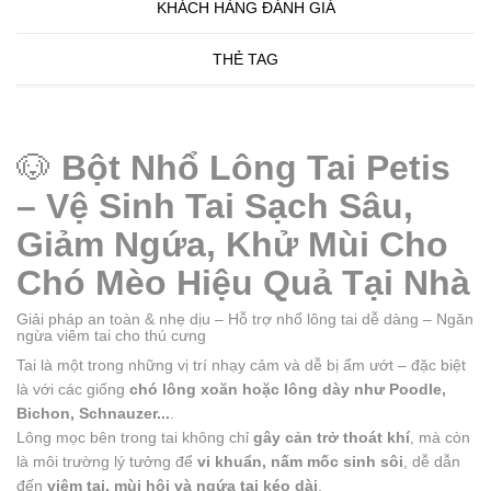
KHÁCH HÀNG ĐÁNH GIÁ
THẺ TAG
🐶
Bột Nhổ Lông Tai Petis
– Vệ Sinh Tai Sạch Sâu,
Giảm Ngứa, Khử Mùi Cho
Chó Mèo Hiệu Quả Tại Nhà
Giải pháp an toàn & nhẹ dịu – Hỗ trợ nhổ lông tai dễ dàng – Ngăn
ngừa viêm tai cho thú cưng
Tai là một trong những vị trí nhạy cảm và dễ bị ẩm ướt – đặc biệt
là với các giống
chó lông xoăn hoặc lông dày như Poodle,
Bichon, Schnauzer...
.
Lông mọc bên trong tai không chỉ
gây cản trở thoát khí
, mà còn
là môi trường lý tưởng để
vi khuẩn, nấm mốc sinh sôi
, dễ dẫn
đến
viêm tai, mùi hôi và ngứa tai kéo dài
.