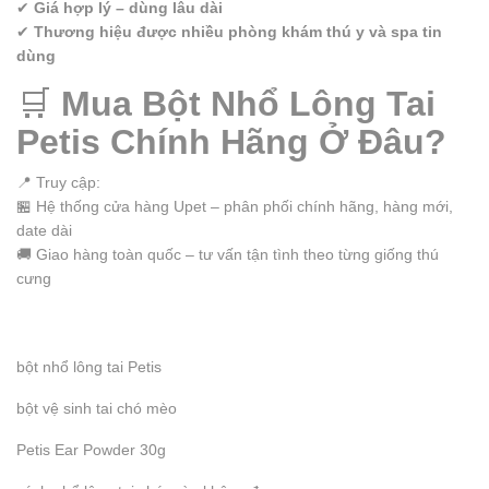
✔
Giá hợp lý – dùng lâu dài
✔
Thương hiệu được nhiều phòng khám thú y và spa tin
dùng
🛒
Mua Bột Nhổ Lông Tai
Petis Chính Hãng Ở Đâu?
📍 Truy cập:
https://phukienchomeo.com
🏪 Hệ thống cửa hàng Upet – phân phối chính hãng, hàng mới,
date dài
🚚 Giao hàng toàn quốc – tư vấn tận tình theo từng giống thú
cưng
bột nhổ lông tai Petis
bột vệ sinh tai chó mèo
Petis Ear Powder 30g