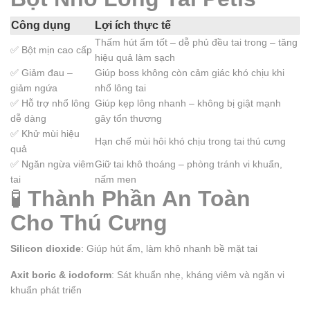
Công dụng
Lợi ích thực tế
Thấm hút ẩm tốt – dễ phủ đều tai trong – tăng
✅ Bột mịn cao cấp
hiệu quả làm sạch
✅ Giảm đau –
Giúp boss không còn cảm giác khó chịu khi
giảm ngứa
nhổ lông tai
✅ Hỗ trợ nhổ lông
Giúp kẹp lông nhanh – không bị giật mạnh
dễ dàng
gây tổn thương
✅ Khử mùi hiệu
Hạn chế mùi hôi khó chịu trong tai thú cưng
quả
✅ Ngăn ngừa viêm
Giữ tai khô thoáng – phòng tránh vi khuẩn,
tai
nấm men
🧪
Thành Phần An Toàn
Cho Thú Cưng
Silicon dioxide
: Giúp hút ẩm, làm khô nhanh bề mặt tai
Axit boric & iodoform
: Sát khuẩn nhẹ, kháng viêm và ngăn vi
khuẩn phát triển