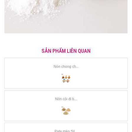
SẢN PHẨM LIÊN QUAN
Nón chong ch...
Nón cói đi b...
Pate mèo Sil...