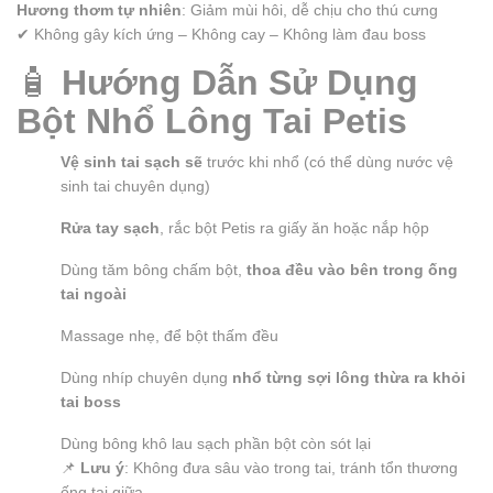
Hương thơm tự nhiên
: Giảm mùi hôi, dễ chịu cho thú cưng
✔ Không gây kích ứng – Không cay – Không làm đau boss
🧴
Hướng Dẫn Sử Dụng
Bột Nhổ Lông Tai Petis
Vệ sinh tai sạch sẽ
trước khi nhổ (có thể dùng nước vệ
sinh tai chuyên dụng)
Rửa tay sạch
, rắc bột Petis ra giấy ăn hoặc nắp hộp
Dùng tăm bông chấm bột,
thoa đều vào bên trong ống
tai ngoài
Massage nhẹ, để bột thấm đều
Dùng nhíp chuyên dụng
nhổ từng sợi lông thừa ra khỏi
tai boss
Dùng bông khô lau sạch phần bột còn sót lại
📌
Lưu ý
: Không đưa sâu vào trong tai, tránh tổn thương
ống tai giữa