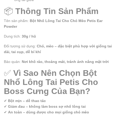
📦
Thông Tin Sản Phẩm
Tên sản phẩm:
Bột Nhổ Lông Tai Cho Chó Mèo Petis Ear
Powder
Dung tích:
30g / hũ
Đối tượng sử dụng:
Chó, mèo – đặc biệt phù hợp với giống tai
dài, tai cụp, dễ bí khí
Bảo quản:
Nơi khô ráo, thoáng mát, tránh ánh nắng mặt trời
✅
Vì Sao Nên Chọn Bột
Nhổ Lông Tai Petis Cho
Boss Cưng Của Bạn?
✔
Bột mịn – dễ thao tác
✔
Giảm đau – không làm boss sợ nhổ lông tai
✔
An toàn – dùng được cho mọi giống chó mèo