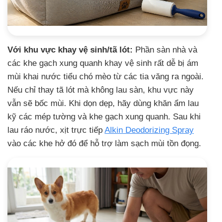
Với khu vực khay vệ sinh/tã lót:
Phần sàn nhà và
các khe gạch xung quanh khay vệ sinh rất dễ bị ám
mùi khai nước tiểu chó mèo từ các tia văng ra ngoài.
Nếu chỉ thay tã lót mà không lau sàn, khu vực này
vẫn sẽ bốc mùi. Khi dọn dẹp, hãy dùng khăn ẩm lau
kỹ các mép tường và khe gạch xung quanh. Sau khi
lau ráo nước, xịt trực tiếp
Alkin Deodorizing Spray
vào các khe hở đó để hỗ trợ làm sạch mùi tồn đọng.