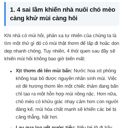
1. 4 sai lầm khiến nhà nuôi chó mèo
càng khử mùi càng hôi
Khi nhà có mùi hôi, phản xạ tự nhiên của chúng ta là
tìm một thứ gì đó có mùi thật thơm để lấp đi hoặc dọn
dẹp nhanh chóng. Tuy nhiên, 4 thói quen sau đây sẽ
khiến mùi hôi không bao giờ biến mất:
Xịt thơm đè lên mùi bẩn:
Nước hoa xịt phòng
không loại bỏ được nguyên nhân sinh mùi. Việc
xịt đè hương thơm lên một chiếc thảm đang bẩn
chỉ tạo ra một hỗn hợp mùi nồng nặc. Hơn nữa,
chó mèo có khứu giác nhạy cảm hơn con người
đáng kể, mùi hóa chất mạnh sẽ khiến các bé bị
căng thẳng, hắt hơi.
Lau qua loa vết nước tiểu:
Nếu bé lỡ đi bậy,