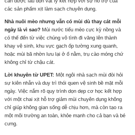
cần được lau dọn vật lý kết hợp với sự hỗ trợ của
các sản phẩm xịt làm sạch chuyên dụng.
Nhà nuôi mèo nhưng vẫn có mùi dù thay cát mỗi
ngày là vì sao?
Mùi nước tiểu mèo cực kỳ nồng và
có thể đến từ việc chúng vô tình đi văng lên thành
khay vệ sinh, khu vực gạch ốp tường xung quanh,
hoặc mùi bã nhờn lưu lại ở ổ nằm, trụ cào móng chứ
không chỉ từ chậu cát.
Lời khuyên từ UPET:
Một ngôi nhà sạch mùi đòi hỏi
sự kiên nhẫn và duy trì thói quen vệ sinh bề mặt mỗi
ngày. Việc nắm rõ quy trình dọn dẹp cơ học kết hợp
với một chai xịt hỗ trợ giảm mùi chuyên dụng không
chỉ giúp không gian sống dễ chịu hơn, mà còn tạo ra
một môi trường an toàn, khỏe mạnh cho cả bạn và bé
cưng.