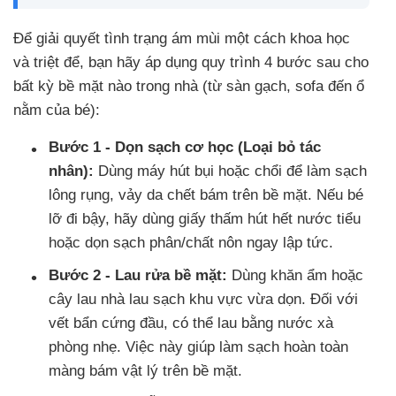
Để giải quyết tình trạng ám mùi một cách khoa học
và triệt để, bạn hãy áp dụng quy trình 4 bước sau cho
bất kỳ bề mặt nào trong nhà (từ sàn gạch, sofa đến ổ
nằm của bé):
Bước 1 - Dọn sạch cơ học (Loại bỏ tác
nhân):
Dùng máy hút bụi hoặc chổi để làm sạch
lông rụng, vảy da chết bám trên bề mặt. Nếu bé
lỡ đi bậy, hãy dùng giấy thấm hút hết nước tiểu
hoặc dọn sạch phân/chất nôn ngay lập tức.
Bước 2 - Lau rửa bề mặt:
Dùng khăn ẩm hoặc
cây lau nhà lau sạch khu vực vừa dọn. Đối với
vết bẩn cứng đầu, có thể lau bằng nước xà
phòng nhẹ. Việc này giúp làm sạch hoàn toàn
màng bám vật lý trên bề mặt.