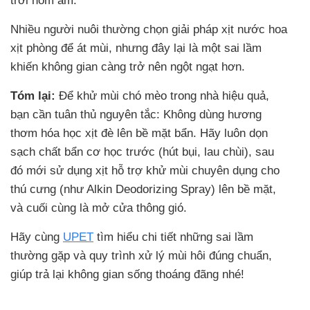
trời nồm ẩm.
Nhiều người nuôi thường chọn giải pháp xịt nước hoa
xịt phòng để át mùi, nhưng đây lại là một sai lầm
khiến không gian càng trở nên ngột ngạt hơn.
Tóm lại:
Để khử mùi chó mèo trong nhà hiệu quả,
bạn cần tuân thủ nguyên tắc: Không dùng hương
thơm hóa học xịt đè lên bề mặt bẩn. Hãy luôn dọn
sạch chất bẩn cơ học trước (hút bụi, lau chùi), sau
đó mới sử dụng xịt hỗ trợ khử mùi chuyên dụng cho
thú cưng (như Alkin Deodorizing Spray) lên bề mặt,
và cuối cùng là mở cửa thông gió.
Hãy cùng
UPET
tìm hiểu chi tiết những sai lầm
thường gặp và quy trình xử lý mùi hôi đúng chuẩn,
giúp trả lại không gian sống thoáng đãng nhé!