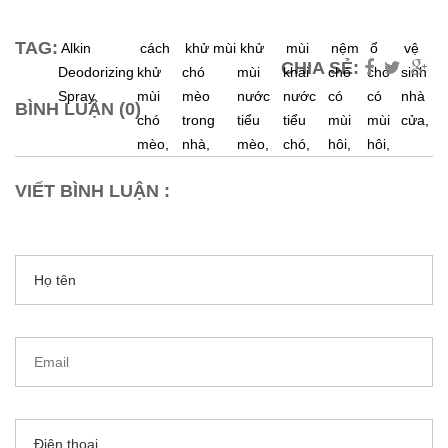
TAG:
Alkin
cách
khử mùi
khử
mùi
nệm
ổ
vệ
CHIA SẺ:
Deodorizing
khử
chó
mùi
khai
chó
chó
sinh
Spray,
mùi
mèo
nước
nước
có
có
nhà
BÌNH LUẬN (0)
chó
trong
tiểu
tiểu
mùi
mùi
cửa,
mèo,
nhà,
mèo,
chó,
hôi,
hôi,
VIẾT BÌNH LUẬN :