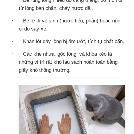
·
Bé rụng lông nhiều do căng thẳng, đổ mồ hôi
từ lòng bàn chân, chảy nước dãi.
·
Bé lỡ đi vệ sinh (nước tiểu, phân) hoặc nôn
ói do say xe.
·
Khăn lót đáy lồng bị ẩm ướt, tích tụ chất bẩn.
·
Các khe nhựa, góc lồng, và khóa kéo là
những vị trí rất khó lau sạch hoàn toàn bằng
giấy khô thông thường.