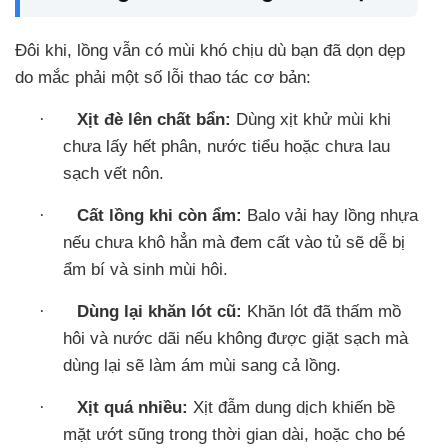
Đôi khi, lồng vẫn có mùi khó chịu dù bạn đã dọn dẹp
do mắc phải một số lỗi thao tác cơ bản:
·
Xịt đè lên chất bẩn:
Dùng xịt khử mùi khi
chưa lấy hết phân, nước tiểu hoặc chưa lau
sạch vết nôn.
·
Cất lồng khi còn ẩm:
Balo vải hay lồng nhựa
nếu chưa khô hẳn mà đem cất vào tủ sẽ dễ bị
ẩm bí và sinh mùi hôi.
·
Dùng lại khăn lót cũ:
Khăn lót đã thấm mồ
hôi và nước dãi nếu không được giặt sạch mà
dùng lại sẽ làm ám mùi sang cả lồng.
·
Xịt quá nhiều:
Xịt đẫm dung dịch khiến bề
mặt ướt sũng trong thời gian dài, hoặc cho bé