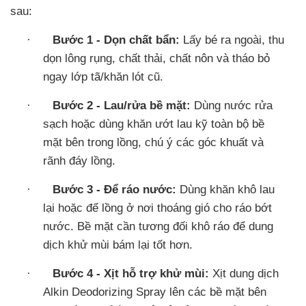
sau:
·
Bước 1 - Dọn chất bẩn:
Lấy bé ra ngoài, thu
dọn lông rụng, chất thải, chất nôn và tháo bỏ
ngay lớp tã/khăn lót cũ.
·
Bước 2 - Lau/rửa bề mặt:
Dùng nước rửa
sạch hoặc dùng khăn ướt lau kỹ toàn bộ bề
mặt bên trong lồng, chú ý các góc khuất và
rãnh đáy lồng.
·
Bước 3 - Để ráo nước:
Dùng khăn khô lau
lại hoặc để lồng ở nơi thoáng gió cho ráo bớt
nước. Bề mặt cần tương đối khô ráo để dung
dịch khử mùi bám lại tốt hơn.
·
Bước 4 - Xịt hỗ trợ khử mùi:
Xịt dung dịch
Alkin Deodorizing Spray lên các bề mặt bên