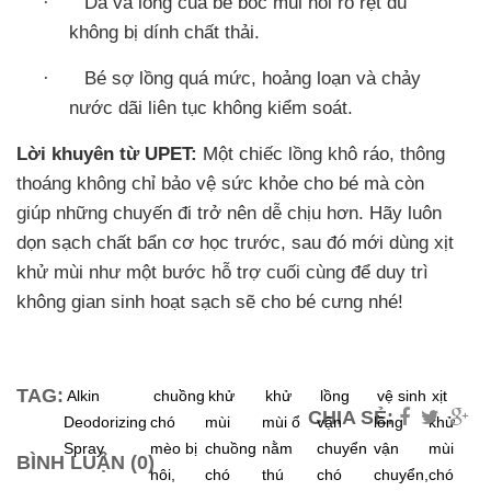
·
Da và lông của bé bốc mùi hôi rõ rệt dù
không bị dính chất thải.
·
Bé sợ lồng quá mức, hoảng loạn và chảy
nước dãi liên tục không kiểm soát.
Lời khuyên từ UPET:
Một chiếc lồng khô ráo, thông
thoáng không chỉ bảo vệ sức khỏe cho bé mà còn
giúp những chuyến đi trở nên dễ chịu hơn. Hãy luôn
dọn sạch chất bẩn cơ học trước, sau đó mới dùng xịt
khử mùi như một bước hỗ trợ cuối cùng để duy trì
không gian sinh hoạt sạch sẽ cho bé cưng nhé!
TAG:
Alkin
chuồng
khử
khử
lồng
vệ sinh
xịt
CHIA SẺ:
Deodorizing
chó
mùi
mùi ổ
vận
lồng
khử
Spray,
mèo bị
chuồng
nằm
chuyển
vận
mùi
BÌNH LUẬN (0)
hôi,
chó
thú
chó
chuyển,
chó