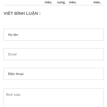
mèo,
cưng,
mèo,
mèo,
VIẾT BÌNH LUẬN :