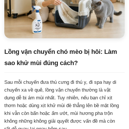
Lồng vận chuyển chó mèo bị hôi: Làm
sao khử mùi đúng cách?
Sau mỗi chuyến đưa thú cưng đi thú y, đi spa hay di
chuyển xa về quê, lồng vận chuyển thường là vật
dụng dễ bị ám mùi nhất. Tuy nhiên, nếu bạn chỉ xịt
thơm hoặc dùng xịt khử mùi đè thẳng lên bề mặt lồng
khi vẫn còn bẩn hoặc ẩm ướt, mùi hương pha trộn
không những không giải quyết được vấn đề mà còn
rất dễ quay lại ngay hôm sau.