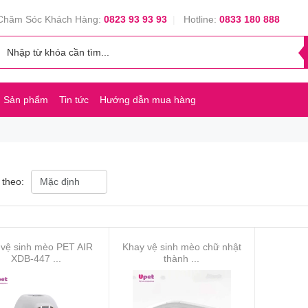
Chăm Sóc Khách Hàng:
0823 93 93 93
|
Hotline:
0833 180 888
Sản phẩm
Tin tức
Hướng dẫn mua hàng
 theo:
vệ sinh mèo PET AIR
Khay vệ sinh mèo chữ nhật
XDB-447 ...
thành ...