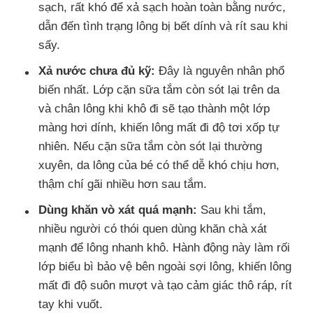
sạch, rất khó để xả sạch hoàn toàn bằng nước,
dẫn đến tình trạng lông bị bết dính và rít sau khi
sấy.
Xả nước chưa đủ kỹ:
Đây là nguyên nhân phổ
biến nhất. Lớp cặn sữa tắm còn sót lại trên da
và chân lông khi khô đi sẽ tạo thành một lớp
màng hơi dính, khiến lông mất đi độ tơi xốp tự
nhiên. Nếu cặn sữa tắm còn sót lại thường
xuyên, da lông của bé có thể dễ khó chịu hơn,
thậm chí gãi nhiều hơn sau tắm.
Dùng khăn vò xát quá mạnh:
Sau khi tắm,
nhiều người có thói quen dùng khăn chà xát
mạnh để lông nhanh khô. Hành động này làm rối
lớp biểu bì bảo vệ bên ngoài sợi lông, khiến lông
mất đi độ suôn mượt và tạo cảm giác thô ráp, rít
tay khi vuốt.