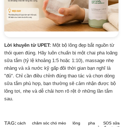
Lời khuyên từ UPET:
Một bộ lông đẹp bắt nguồn từ
thói quen đúng. Hãy luôn chuẩn bị một chai pha loãng
sữa tắm (tỷ lệ khoảng 1:5 hoặc 1:10), massage nhẹ
nhàng và xả nước kỹ gấp đôi thời gian bạn nghĩ là
"đủ". Chỉ cần điều chỉnh đúng thao tác và chọn dòng
sữa tắm phù hợp, bạn thường sẽ cảm nhận được bộ
lông tơi, nhẹ và dễ chải hơn rõ rệt ở những lần tắm
sau.
TAG:
cách
chăm sóc
chó mèo
lông
pha
SOS
sữa