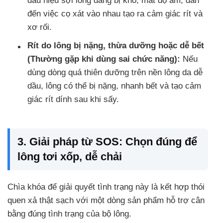
dấu hiệu sợi lông đang bị khô, mất độ ẩm, dẫn
đến việc cọ xát vào nhau tạo ra cảm giác rít và
xơ rối.
Rít do lông bị nặng, thừa dưỡng hoặc dễ bết
(Thường gặp khi dùng sai chức năng):
Nếu
dùng dòng quá thiên dưỡng trên nền lông da dễ
dầu, lông có thể bị nặng, nhanh bết và tạo cảm
giác rít dính sau khi sấy.
3. Giải pháp từ SOS: Chọn đúng để
lông tơi xốp, dễ chải
Chìa khóa để giải quyết tình trạng này là kết hợp thói
quen xả thật sạch với một dòng sản phẩm hỗ trợ cân
bằng đúng tình trạng của bộ lông.