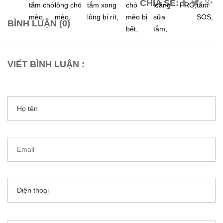
CHIA SẺ:
tắm chó
lông chó
tắm xong
chó
loãng
PRO,
tắm
mèo,
mèo,
lông bị rít,
mèo bị
sữa
SOS,
BÌNH LUẬN (0)
bết,
tắm,
VIẾT BÌNH LUẬN :