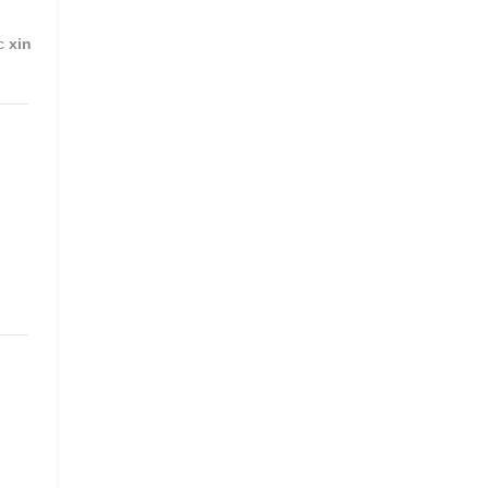
ặc
xin