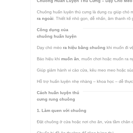
Chuông Huấn Luyện Thú Cưng – Dạy Chó Mèo 
Chuông huấn luyện thú cưng là dụng cụ giúp chó m
ra ngoài
. Thiết kế nhỏ gọn, dễ nhấn, âm thanh rõ g
Công dụng của
chuông huấn luyện
Dạy chó mèo
ra hiệu bằng chuông
khi muốn đi vệ
Báo hiệu khi
muốn ăn
, muốn chơi hoặc muốn ra n
Giúp giảm hành vi cào cửa, kêu meo meo hoặc sủa
Hỗ trợ huấn luyện nhẹ nhàng – khoa học – dễ thực
Cách huấn luyện thú
cưng rung chuông
1. Làm quen với chuông
Đặt chuông ở cửa hoặc nơi cho ăn, vừa tầm chân 