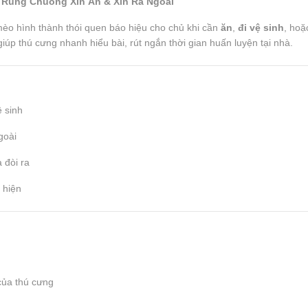
Rung Chuông Xin Ăn & Xin Ra Ngoài
èo hình thành thói quen báo hiệu cho chủ khi cần
ăn
,
đi vệ sinh
, ho
iúp thú cưng nhanh hiểu bài, rút ngắn thời gian huấn luyện tại nhà.
 sinh
goài
 đòi ra
 hiện
của thú cưng