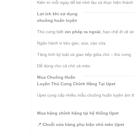
Kiên trì mỗi ngày để bé nhớ lâu và thực hiện thành
Lợi ích khi sử dụng
chuông huấn luyện
Thú cưng biết
xin phép ra ngoài
, hạn chế đi vệ si
Ngăn hành vi kêu gào, sủa, cào cửa
Tăng tính kỷ luật và giao tiếp giữa chủ – thú cưng
Dễ dùng cho cả chó và mèo
Mua Chuông Huấn
Luyện Thú Cưng Chính Hãng Tại Upet
Upet cung cấp nhiều mẫu chuông huấn luyện âm t
Mua hàng chính hãng tại hệ thống Upet
📍 Chuỗi cửa hàng phụ kiện chó mèo Upet