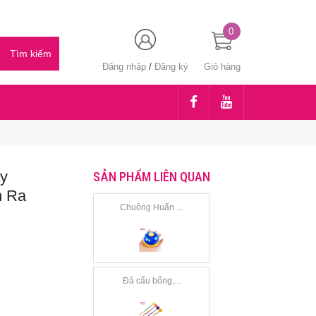
0
Đăng nhập
/
Đăng ký
Giỏ hàng
y
SẢN PHẨM LIÊN QUAN
n Ra
Chuông Huấn ...
Đả cẩu bổng,...