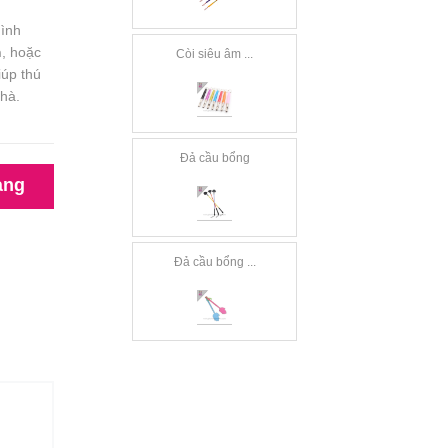
hình
h
, hoặc
Còi siêu âm ...
iúp thú
nhà.
Đả cầu bổng
àng
Đả cầu bổng ...