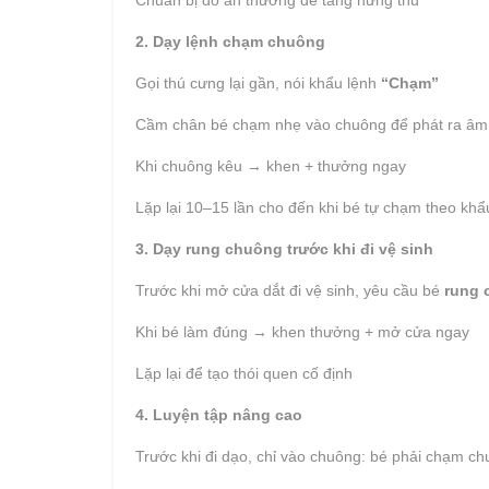
Chuẩn bị đồ ăn thưởng để tăng hứng thú
2. Dạy lệnh chạm chuông
Gọi thú cưng lại gần, nói khẩu lệnh
“Chạm”
Cầm chân bé chạm nhẹ vào chuông để phát ra âm
Khi chuông kêu → khen + thưởng ngay
Lặp lại 10–15 lần cho đến khi bé tự chạm theo khẩ
3. Dạy rung chuông trước khi đi vệ sinh
Trước khi mở cửa dắt đi vệ sinh, yêu cầu bé
rung 
Khi bé làm đúng → khen thưởng + mở cửa ngay
Lặp lại để tạo thói quen cố định
4. Luyện tập nâng cao
Trước khi đi dạo, chỉ vào chuông: bé phải chạm c