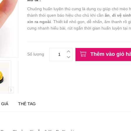
Chuông huấn luyện thú cưng là dụng cụ giúp chó mèo 
thành thói quen báo hiệu cho chủ khi cần
ăn
,
đi vệ sin
xin ra ngoài
. Thiết kế nhỏ gọn, dễ nhấn, âm thanh rõ g
cưng nhanh hiểu bài, rút ngắn thời gian huấn luyện tại 
Thêm vào giỏ h
Số lượng
 GIÁ
THẺ TAG