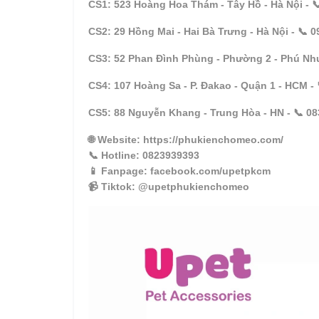
CS1: 523 Hoàng Hoa Thám - Tây Hồ - Hà Nội - 
CS2: 29 Hồng Mai - Hai Bà Trưng - Hà Nội - 📞 
CS3: 52 Phan Đình Phùng - Phường 2 - Phú Nhu
CS4: 107 Hoàng Sa - P. Đakao - Quận 1 - HCM - 
CS5: 88 Nguyễn Khang - Trung Hòa - HN - 📞 08
🌐 Website: https://phukienchomeo.com/
📞 Hotline: 0823939393
📱 Fanpage: facebook.com/upetpkcm
📹 Tiktok: @upetphukienchomeo