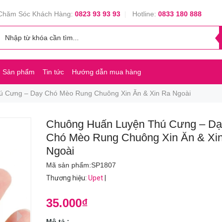
Chăm Sóc Khách Hàng:
0823 93 93 93
|
Hotline:
0833 180 888
Sản phẩm
Tin tức
Hướng dẫn mua hàng
 Cưng – Dạy Chó Mèo Rung Chuông Xin Ăn & Xin Ra Ngoài
Chuông Huấn Luyện Thú Cưng – Dạ
Chó Mèo Rung Chuông Xin Ăn & Xi
Ngoài
Mã sản phẩm:
SP1807
Thương hiệu
:
Upet
|
35.000₫
Mô tả :