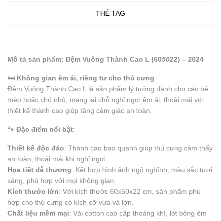
THẺ TAG
Mô tả sản phẩm: Đệm Vuông Thành Cao L (60
50
22) – 2024
🛏️
Không gian êm ái, riêng tư cho thú cưng
Đệm Vuông Thành Cao L là sản phẩm lý tưởng dành cho các bé
mèo hoặc chó nhỏ, mang lại chỗ nghỉ ngơi êm ái, thoải mái với
thiết kế thành cao giúp tăng cảm giác an toàn.
🐾
Đặc điểm nổi bật
:
Thiết kế độc đáo
: Thành cao bao quanh giúp thú cưng cảm thấy
an toàn, thoải mái khi nghỉ ngơi.
Họa tiết dễ thương
: Kết hợp hình ảnh ngộ nghĩnh, màu sắc tươi
sáng, phù hợp với mọi không gian.
Kích thước lớn
: Với kích thước 60x50x22 cm, sản phẩm phù
hợp cho thú cưng có kích cỡ vừa và lớn.
Chất liệu mềm mại
: Vải cotton cao cấp thoáng khí, lót bông êm