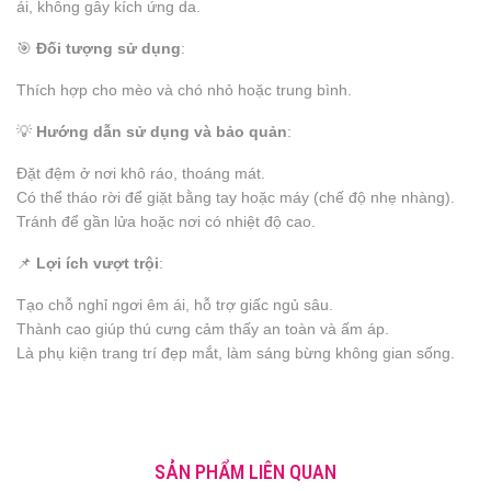
ái, không gây kích ứng da.
🎯
Đối tượng sử dụng
:
Thích hợp cho mèo và chó nhỏ hoặc trung bình.
💡
Hướng dẫn sử dụng và bảo quản
:
Đặt đệm ở nơi khô ráo, thoáng mát.
Có thể tháo rời để giặt bằng tay hoặc máy (chế độ nhẹ nhàng).
Tránh để gần lửa hoặc nơi có nhiệt độ cao.
📌
Lợi ích vượt trội
:
Tạo chỗ nghỉ ngơi êm ái, hỗ trợ giấc ngủ sâu.
Thành cao giúp thú cưng cảm thấy an toàn và ấm áp.
Là phụ kiện trang trí đẹp mắt, làm sáng bừng không gian sống.
SẢN PHẨM LIÊN QUAN