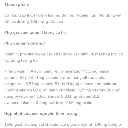
Thành phần:
Cá hồi, Gạo lứt, Protein lúa mì, Bột mì, Protein ngô, Mỡ động vật,
Củ cải đường, Bột trứng, Dầu cá
Phụ gia cảm quan:
Hương cá hồi
Phụ gia dinh dưỡng:
Vitamin, pro vitamin và các chất được xác định về mặt hóa học có
tác dụng tương tự:
7,4mg vitamin A dưới dạng retinyl acetate, 44,33mg niacin
(vitamin B3), 36,71mg vitamin E dưới dạng all-rac-alpha-
tocopherol, 3,57mg vitamin B1 dưới dạng thiamine monoittrate,
33,8mg vitamin B2 dưới dạng riboflavin, 9,29mg vitamin B6 dưới
dạng pyridoxine hydrochloride, 0,031mg vitamin B12
cyanocobalamin, 3,4mg axit folic, 0,522mg biotin;
Hợp chất của các nguyên tố vi lượng:
160mg sắt ở dạng sắt chelate của glycine hydrat, 140mg đồng ở