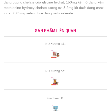
dạng cupric chelate của glycine hydrat, 150mg kẽm ở dạng kẽm
methionine hydroxy chelate tương tự, 3,2mg iốt dưới dạng canxi
iodat, 0,85mg selen dưới dạng natri selenite.
SẢN PHẨM LIÊN QUAN
INU Xương bà...
INU Xương nơ...
Smartheart B...