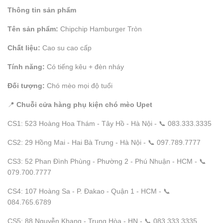
Thông tin sản phẩm
Tên sản phẩm:
Chipchip Hamburger Tròn
Chất liệu:
Cao su cao cấp
Tính năng:
Có tiếng kêu + đèn nháy
Đối tượng:
Chó mèo mọi độ tuổi
📍
Chuỗi cửa hàng phụ kiện chó mèo Upet
CS1: 523 Hoàng Hoa Thám - Tây Hồ - Hà Nội - 📞 083.333.3335
CS2: 29 Hồng Mai - Hai Bà Trưng - Hà Nội - 📞 097.789.7777
CS3: 52 Phan Đình Phùng - Phường 2 - Phú Nhuận - HCM - 📞
079.700.7777
CS4: 107 Hoàng Sa - P. Đakao - Quận 1 - HCM - 📞
084.765.6789
CS5: 88 Nguyễn Khang - Trung Hòa - HN - 📞 083.333.3335