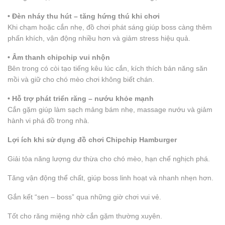
• Đèn nháy thu hút – tăng hứng thú khi chơi
Khi chạm hoặc cắn nhẹ, đồ chơi phát sáng giúp boss càng thêm
phấn khích, vận động nhiều hơn và giảm stress hiệu quả.
• Âm thanh chipchip vui nhộn
Bên trong có còi tạo tiếng kêu lúc cắn, kích thích bản năng săn
mồi và giữ cho chó mèo chơi không biết chán.
• Hỗ trợ phát triển răng – nướu khỏe mạnh
Cắn gặm giúp làm sạch mảng bám nhẹ, massage nướu và giảm
hành vi phá đồ trong nhà.
Lợi ích khi sử dụng đồ chơi Chipchip Hamburger
Giải tỏa năng lượng dư thừa cho chó mèo, hạn chế nghịch phá.
Tăng vận động thể chất, giúp boss linh hoạt và nhanh nhẹn hơn.
Gắn kết “sen – boss” qua những giờ chơi vui vẻ.
Tốt cho răng miệng nhờ cắn gặm thường xuyên.