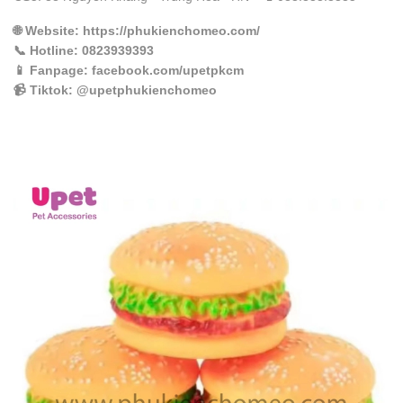
🌐
Website
: https://phukienchomeo.com/
📞
Hotline
: 0823939393
📱
Fanpage
: facebook.com/upetpkcm
📹
Tiktok
: @upetphukienchomeo