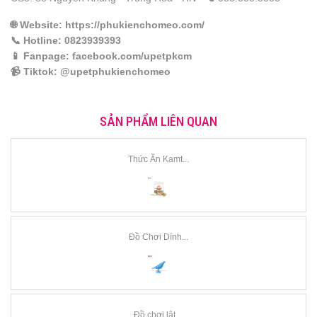
🌐
Website
: https://phukienchomeo.com/
📞
Hotline
: 0823939393
📱
Fanpage
: facebook.com/upetpkcm
📹
Tiktok
: @upetphukienchomeo
SẢN PHẨM LIÊN QUAN
Thức Ăn Kamt...
Đồ Chơi Dính...
Đồ chơi lật ...