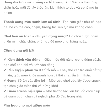
Dạng đĩa tròn màu trắng có lỗ tương tác:
Mèo có thể dùng
chân hoặc mũi để lấy thức ăn, kích thích tư duy và sự tò mò tự
nhiên.
Thanh cong màu xanh lam có rãnh:
Tạo cảm giác như cỏ bạc
hà, bé có thể cào, chạm, tương tác liên tục mà không chán.
Chất liệu an toàn – chuyển động mượt:
Đồ chơi được hoàn
thiện mịn, chắc chắn, phù hợp để mèo chơi hằng ngày.
Công dụng nổi bật
✔ Kích thích vận động
– Giúp mèo đốt năng lượng đúng cách,
hạn chế béo phì và lười vận động.
✔ Rèn luyện phản xạ & trí tò mò
– Thay thế các trò đuổi bắt tự
nhiên, giúp mèo khỏe mạnh hơn cả thể chất lẫn tinh thần.
✔ Đựng đồ ăn vặt tiện lợi
– Mèo vừa chơi vừa lấy được snack,
tạo cảm giác thích thú và hứng khởi.
✔ Giảm stress hiệu quả
– Nhờ tương tác liên tục, đồ chơi giúp
bé giảm buồn chán và nghịch phá đồ đạc trong nhà.
Phù hợp cho mọi giống mèo