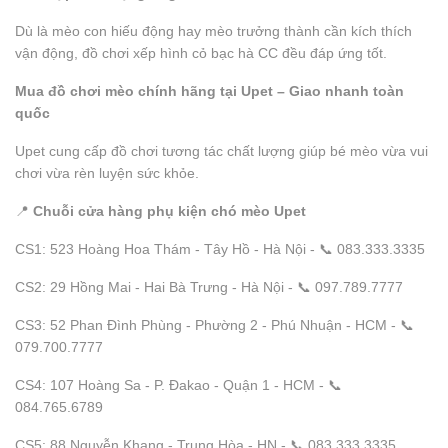
Dù là mèo con hiếu động hay mèo trưởng thành cần kích thích
vận động, đồ chơi xếp hình cỏ bạc hà CC đều đáp ứng tốt.
Mua đồ chơi mèo chính hãng tại Upet – Giao nhanh toàn
quốc
Upet cung cấp đồ chơi tương tác chất lượng giúp bé mèo vừa vui
chơi vừa rèn luyện sức khỏe.
📍
Chuỗi cửa hàng phụ kiện chó mèo Upet
CS1: 523 Hoàng Hoa Thám - Tây Hồ - Hà Nội - 📞 083.333.3335
CS2: 29 Hồng Mai - Hai Bà Trưng - Hà Nội - 📞 097.789.7777
CS3: 52 Phan Đình Phùng - Phường 2 - Phú Nhuận - HCM - 📞
079.700.7777
CS4: 107 Hoàng Sa - P. Đakao - Quận 1 - HCM - 📞
084.765.6789
CS5: 88 Nguyễn Khang - Trung Hòa - HN - 📞 083.333.3335