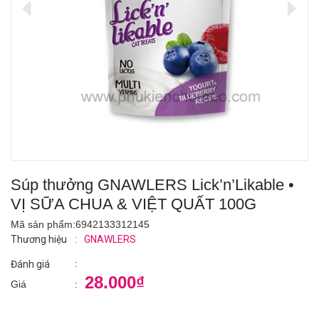
Súp thưởng GNAWLERS Lick’n’Likable •
VỊ SỮA CHUA & VIỆT QUẤT 100G
Mã sản phẩm:
6942133312145
Thương hiệu
:
GNAWLERS
:
Đánh giá
28.000₫
Giá
: