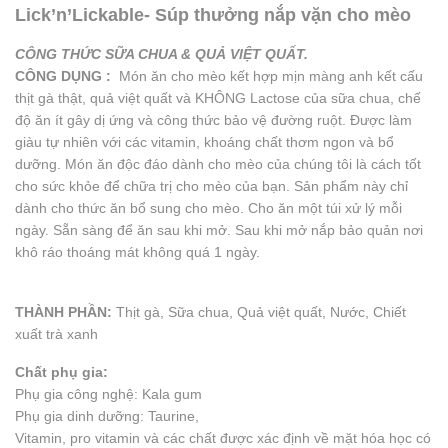
Lick’n’Lickable- Súp thưởng nắp vặn cho mèo
CÔNG THỨC SỮA CHUA & QUẢ VIỆT QUẤT.
CÔNG DỤNG :
Món ăn cho mèo kết hợp mịn màng anh kết cấu
thịt gà thật, quả việt quất và KHÔNG Lactose của sữa chua, chế
độ ăn ít gây dị ứng và công thức bảo vệ đường ruột. Được làm
giàu tự nhiên với các vitamin, khoáng chất thơm ngon và bổ
dưỡng. Món ăn độc đáo dành cho mèo của chúng tôi là cách tốt
cho sức khỏe để chữa trị cho mèo của bạn. Sản phẩm này chỉ
dành cho thức ăn bổ sung cho mèo. Cho ăn một túi xử lý mỗi
ngày. Sẵn sàng để ăn sau khi mở. Sau khi mở nắp bảo quản nơi
khô ráo thoáng mát không quá 1 ngày.
THÀNH PHẦN:
Thịt gà, Sữa chua, Quả việt quất, Nước, Chiết
xuất trà xanh
Chất phụ gia:
Phụ gia công nghệ: Kala gum
Phụ gia dinh dưỡng: Taurine,
Vitamin, pro vitamin và các chất được xác định về mặt hóa học có