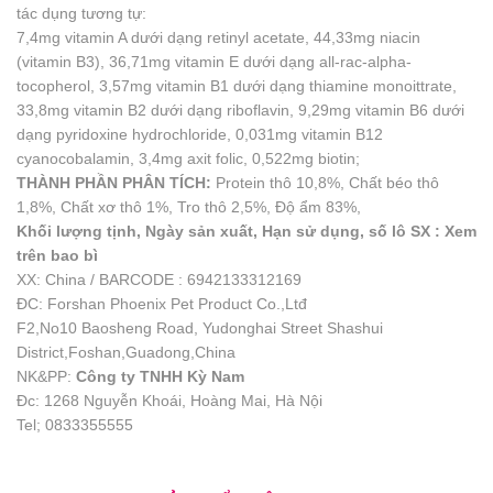
tác dụng tương tự:
7,4mg vitamin A dưới dạng retinyl acetate, 44,33mg niacin
(vitamin B3), 36,71mg vitamin E dưới dạng all-rac-alpha-
tocopherol, 3,57mg vitamin B1 dưới dạng thiamine monoittrate,
33,8mg vitamin B2 dưới dạng riboflavin, 9,29mg vitamin B6 dưới
dạng pyridoxine hydrochloride, 0,031mg vitamin B12
cyanocobalamin, 3,4mg axit folic, 0,522mg biotin;
THÀNH PHẦN PHÂN TÍCH:
Protein thô 10,8%, Chất béo thô
1,8%, Chất xơ thô 1%, Tro thô 2,5%, Độ ẩm 83%,
Khối lượng tịnh, Ngày sản xuất, Hạn sử dụng, số lô SX : Xem
trên bao bì
XX: China / BARCODE : 6942133312169
ĐC: Forshan Phoenix Pet Product Co.,Ltđ
F2,No10 Baosheng Road, Yudonghai Street Shashui
District,Foshan,Guadong,China
NK&PP:
Công ty TNHH Kỳ Nam
Đc: 1268 Nguyễn Khoái, Hoàng Mai, Hà Nội
Tel; 0833355555