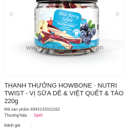
THANH THƯỞNG HOWBONE · NUTRI
TWIST - VỊ SỮA DÊ & VIỆT QUẾT & TÁO
220g
Mã sản phẩm:
6942133311162
Thương hiệu
:
Upet
:
Đánh giá