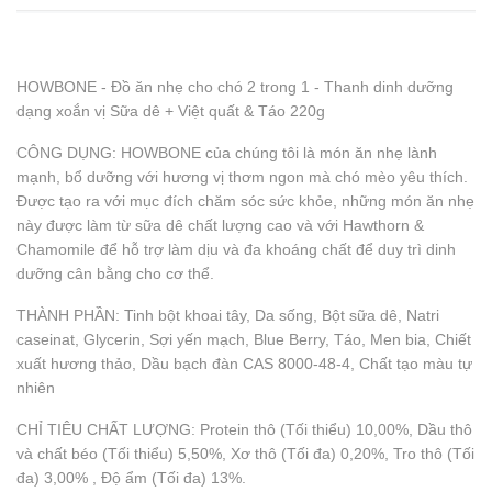
HOWBONE - Đồ ăn nhẹ cho chó 2 trong 1 - Thanh dinh dưỡng
dạng xoắn vị Sữa dê + Việt quất & Táo 220g
CÔNG DỤNG: HOWBONE của chúng tôi là món ăn nhẹ lành
mạnh, bổ dưỡng với hương vị thơm ngon mà chó mèo yêu thích.
Được tạo ra với mục đích chăm sóc sức khỏe, những món ăn nhẹ
này được làm từ sữa dê chất lượng cao và với Hawthorn &
Chamomile để hỗ trợ làm dịu và đa khoáng chất để duy trì dinh
dưỡng cân bằng cho cơ thể.
THÀNH PHẦN: Tinh bột khoai tây, Da sống, Bột sữa dê, Natri
caseinat, Glycerin, Sợi yến mạch, Blue Berry, Táo, Men bia, Chiết
xuất hương thảo, Dầu bạch đàn CAS 8000-48-4, Chất tạo màu tự
nhiên
CHỈ TIÊU CHẤT LƯỢNG: Protein thô (Tối thiểu) 10,00%, Dầu thô
và chất béo (Tối thiểu) 5,50%, Xơ thô (Tối đa) 0,20%, Tro thô (Tối
đa) 3,00% , Độ ẩm (Tối đa) 13%.