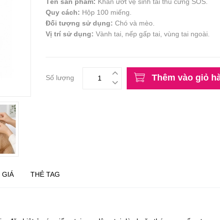
Tên sản phẩm:
Khăn ướt vệ sinh tai thú cưng SOS.
Quy cách:
Hộp 100 miếng.
Đối tượng sử dụng:
Chó và mèo.
Vị trí sử dụng:
Vành tai, nếp gấp tai, vùng tai ngoài.
Thêm vào giỏ h
Số lượng
 GIÁ
THẺ TAG