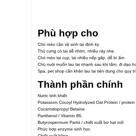
Phù hợp cho
Chó mèo cần vệ sinh tai định kỳ.
Thú cưng có tai dễ nhờn, nhiều ráy nhẹ.
Chó mèo tai cụp, tai nhiều nếp gấp, dễ bí ẩm.
Chủ nuôi muốn lau tai nhanh sau khi tắm, đi dạo 
Spa, pet shop cần khăn lau tai tiện dụng cho quy t
Thành phần chính
Nước tinh khiết.
Potassium Cocoyl Hydrolyzed Oat Protein / protei
Cocamidopropyl Betaine.
Panthenol / Vitamin B5.
Butyrospermum Parkii / chiết xuất bơ hạt mỡ.
Phức hợp enzyme sinh học.
Chiết xuất hồng.