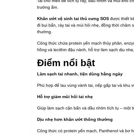
Tai chó mèo dễ tích tụ ráy, dầu nhờn và mùi khó chị
trường ẩm.
Khăn ướt vệ sinh tai thú cưng SOS
được thiết k
đi bụi bẩn, ráy tai và mùi hôi nhẹ, đồng thời chă
thường.
Công thức chứa protein yến mạch thủy phân, enzym
hồng và lecithin đậu nành, hỗ trợ làm sạch dịu nhẹ
Điểm nổi bật
Làm sạch tai nhanh, tiện dùng hằng ngày
Phù hợp để lau vùng vành tai, nếp gấp tai và khu v
Hỗ trợ giảm mùi hôi tai nhẹ
Giúp làm sạch cặn bẩn và dầu nhờn tích tụ – một 
Dịu nhẹ hơn khăn ướt thông thường
Công thức có protein yến mạch, Panthenol và bơ h