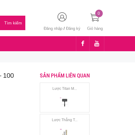
0
Đăng nhập
/
Đăng ký
Giỏ hàng
– 100
SẢN PHẨM LIÊN QUAN
Lược Titan M...
Lược Thẳng T...