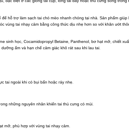
u, đặc biệt ở các giống tai cụp, lông tai dày hoặc thú cưng sống trong
ế để hỗ trợ làm sạch tai chó mèo nhanh chóng tại nhà. Sản phẩm giúp 
m sóc vùng tai nhạy cảm bằng công thức dịu nhẹ hơn so với khăn ướt th
e sinh học, Cocamidopropyl Betaine, Panthenol, bơ hạt mỡ, chiết xuấ
, dưỡng ẩm và hạn chế cảm giác khô rát sau khi lau tai.
ực tai ngoài khi có bụi bẩn hoặc ráy nhẹ.
trong những nguyên nhân khiến tai thú cưng có mùi.
ạt mỡ, phù hợp với vùng tai nhạy cảm.