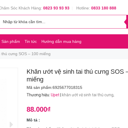
Chăm Sóc Khách Hàng:
0823 93 93 93
|
Hotline:
0833 180 888
Sản phẩm
Tin tức
Hướng dẫn mua hàng
ai thú cưng SOS – 100 miếng
Khăn ướt vệ sinh tai thú cưng SOS 
miếng
Mã sản phẩm:
6925677018315
Thương hiệu
:
Upet
|
khăn ướt vệ sinh tai thú cưng,
88.000₫
Mô tả :