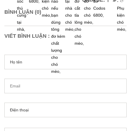
CHIA SẺ:
sóc
6800,
kiện
nào
tại
đơ
đơ
đơ
-
thú
chó
nếu
nhà
cắt
cho
Codos
Phụ
BÌNH LUẬN (0)
cưng
mèo,
bạn
cho
tỉa
chó
6800,
kiện
tại
dùng
chó
lông
mèo,
chó
nhà,
tông
mèo,
cho
mèo,
VIẾT BÌNH LUẬN :
đơ kém
chó
chất
mèo,
lượng
cho
chó
mèo,