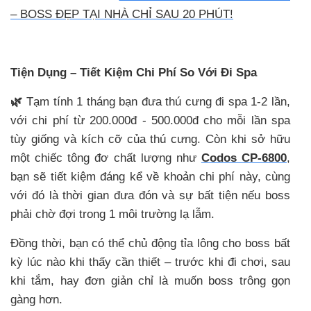
– BOSS ĐẸP TẠI NHÀ CHỈ SAU 20 PHÚT!
Tiện Dụng – Tiết Kiệm Chi Phí So Với Đi Spa
🌿
Tạm tính 1 tháng bạn đưa thú cưng đi spa 1-2 lần,
với chi phí từ 200.000đ - 500.000đ cho mỗi lần spa
tùy giống và kích cỡ của thú cưng. Còn khi sở hữu
một chiếc tông đơ chất lượng như
Codos CP-6800
,
bạn sẽ tiết kiệm đáng kể về khoản chi phí này, cùng
với đó là thời gian đưa đón và sự bất tiện nếu boss
phải chờ đợi trong 1 môi trường lạ lẫm.
Đồng thời, bạn có thể chủ động tỉa lông cho boss bất
kỳ lúc nào khi thấy cần thiết – trước khi
đi chơi, sau
khi tắm, hay đơn giản chỉ là muốn boss trông gọn
gàng hơn.