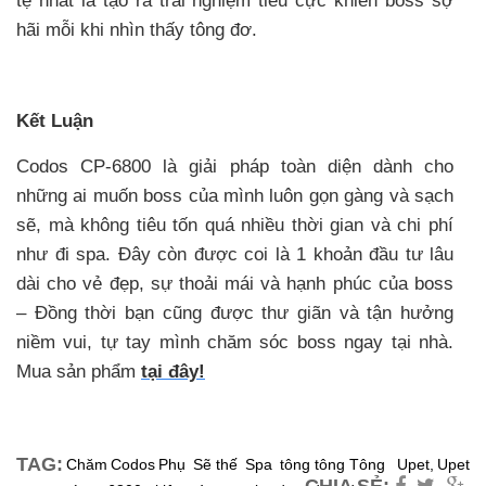
tệ nhất là tạo ra trải nghiệm tiêu cực
khiến boss sợ
hãi mỗi khi nhìn thấy tông đơ.
Kết Luận
Codos CP-6800 là giải pháp toàn diện dành cho
những ai muốn boss của mình luôn gọn gàng và sạch
sẽ, mà không tiêu tốn quá nhiều thời gian và chi phí
như đi spa. Đây còn được coi là 1 khoản đầu tư lâu
dài cho vẻ đẹp, sự thoải mái và hạnh phúc của boss
– Đồng thời bạn cũng được thư giãn và tận hưởng
niềm vui, tự tay mình chăm sóc boss ngay tại nhà.
Mua sản phẩm
tại đây!
TAG:
Chăm
Codos
Phụ
Sẽ thế
Spa
tông
tông
Tông
Upet,
Upet