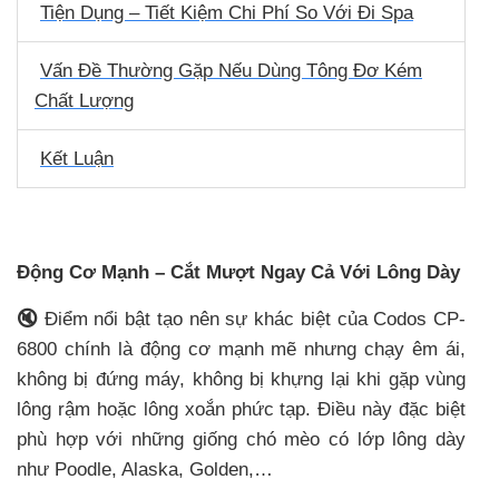
Tiện Dụng – Tiết Kiệm Chi Phí So Với Đi Spa
Vấn Đề Thường Gặp Nếu Dùng Tông Đơ Kém
Chất Lượng
Kết Luận
Động Cơ Mạnh – Cắt Mượt Ngay Cả Với Lông Dày
🔇
Điểm nổi bật tạo nên sự khác biệt của Codos CP-
6800 chính là động cơ mạnh mẽ nhưng chạy êm ái,
không bị đứng máy, không bị khựng lại khi gặp vùng
lông rậm hoặc lông xoắn phức tạp. Điều này đặc biệt
phù hợp với những giống chó mèo có lớp lông dày
như Poodle, Alaska, Golden,…