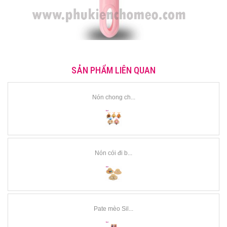
SẢN PHẨM LIÊN QUAN
Nón chong ch...
Nón cói đi b...
Pate mèo Sil...