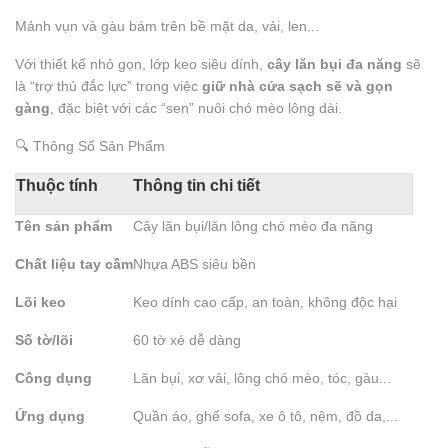
Mảnh vụn và gàu bám trên bề mặt da, vải, len...
Với thiết kế nhỏ gọn, lớp keo siêu dính,
cây lăn bụi đa năng
sẽ
là “trợ thủ đắc lực” trong việc
giữ nhà cửa sạch sẽ và gọn
gàng
, đặc biệt với các “sen” nuôi chó mèo lông dài.
🔍 Thông Số Sản Phẩm
Thuộc tính
Thông tin chi tiết
Tên sản phẩm
Cây lăn bụi/lăn lông chó mèo đa năng
Chất liệu tay cầm
Nhựa ABS siêu bền
Lõi keo
Keo dính cao cấp, an toàn, không độc hại
Số tờ/lõi
60 tờ xé dễ dàng
Công dụng
Lăn bụi, xơ vải, lông chó mèo, tóc, gàu...
Ứng dụng
Quần áo, ghế sofa, xe ô tô, nệm, đồ da,...