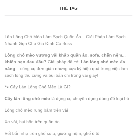
THẺ TAG
Lăn Lông Chó Mèo Làm Sạch Quần Áo – Giải Pháp Làm Sạch
Nhanh Gọn Cho Gia Đình Có Boss
Lông chó mèo vương vãi khắp quần áo, sofa, chăn nệm...
khiến bạn đau đầu?
Giải pháp đã có:
Lăn lông chó mèo đa
năng
– công cụ đơn giản nhưng cực kỳ hiệu quả trong việc làm
sạch lông thú cưng và bụi bẩn chỉ trong vài giây!
🐾 Cây Lăn Lông Chó Mèo Là Gì?
Cây lăn lông chó mèo
là dụng cụ chuyên dụng dùng để loại bỏ:
Lông chó mèo rụng bám trên vải
Xơ vải, bụi bẩn trên quần áo
Vết bẩn nhẹ trên ghế sofa, giường nệm, ghế ô tô