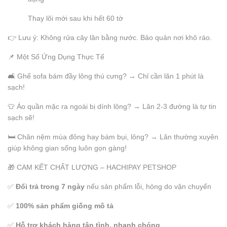
Thay lõi mới sau khi hết 60 tờ
👉 Lưu ý: Không rửa cây lăn bằng nước. Bảo quản nơi khô ráo.
📌 Một Số Ứng Dụng Thực Tế
🛋️ Ghế sofa bám đầy lông thú cưng? → Chỉ cần lăn 1 phút là
sạch!
👕 Áo quần mặc ra ngoài bị dính lông? → Lăn 2-3 đường là tự tin
sạch sẽ!
🛏️ Chăn nệm mùa đông hay bám bụi, lông? → Lăn thường xuyên
giúp không gian sống luôn gọn gàng!
🎁 CAM KẾT CHẤT LƯỢNG – HACHIPAY PETSHOP
✅
Đổi trả trong 7 ngày
nếu sản phẩm lỗi, hỏng do vận chuyển
✅
100% sản phẩm giống mô tả
✅
Hỗ trợ khách hàng tận tình, nhanh chóng