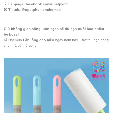
📱
Fanpage
: facebook.com/upetpkcm
📹
Tiktok
: @upetphukienchomeo
Giữ không gian sống luôn sạch sẽ dù bạn nuôi bao nhiêu
bé boss!
🛒 Đặt mua
Lăn lông chó mèo
ngay hôm nay – trợ thủ gọn gàng
cho nhà có thú cưng!