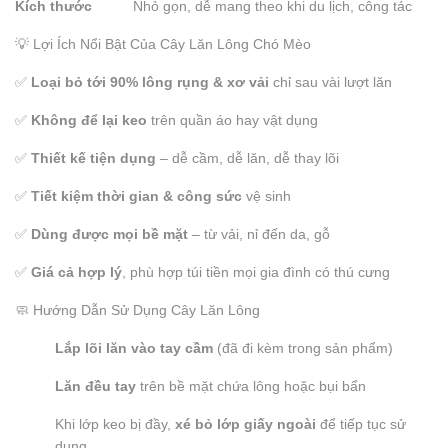
Kích thước
Nhỏ gọn, dễ mang theo khi du lịch, công tác
💡 Lợi Ích Nổi Bật Của Cây Lăn Lông Chó Mèo
✅
Loại bỏ tới 90% lông rụng & xơ vải
chỉ sau vài lượt lăn
✅
Không để lại keo
trên quần áo hay vật dụng
✅
Thiết kế tiện dụng
– dễ cầm, dễ lăn, dễ thay lõi
✅
Tiết kiệm thời gian & công sức
vệ sinh
✅
Dùng được mọi bề mặt
– từ vải, nỉ đến da, gỗ
✅
Giá cả hợp lý
, phù hợp túi tiền mọi gia đình có thú cưng
🧼 Hướng Dẫn Sử Dụng Cây Lăn Lông
Lắp lõi lăn vào tay cầm
(đã đi kèm trong sản phẩm)
Lăn đều tay
trên bề mặt chứa lông hoặc bụi bẩn
Khi lớp keo bị đầy,
xé bỏ lớp giấy ngoài
để tiếp tục sử
dụng