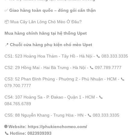
✅
Giao hàng toàn quốc – đóng gói cẩn thận
📦 Mua Cây Lăn Lông Chó Mèo Ở Đâu?
Mua hàng chính hãng tại hệ thống Upet
📍
Chuỗi cửa hàng phụ kiện chó mèo Upet
CS1: 523 Hoàng Hoa Thám - Tây Hồ - Hà Nội - 📞 083.333.3335
CS2: 29 Hồng Mai - Hai Bà Trưng - Hà Nội - 📞 097.789.7777
CS3: 52 Phan Đình Phùng - Phường 2 - Phú Nhuận - HCM - 📞
079.700.7777
CS4: 107 Hoàng Sa - P. Đakao - Quận 1 - HCM - 📞
084.765.6789
CS5: 88 Nguyễn Khang - Trung Hòa - HN - 📞 083.333.3335
🌐
Website
: https://phukienchomeo.com/
📞
Hotline
: 0823939393