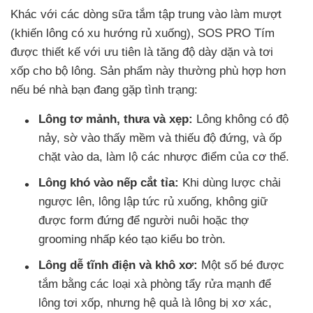
Khác với các dòng sữa tắm tập trung vào làm mượt
(khiến lông có xu hướng rủ xuống), SOS PRO Tím
được thiết kế với ưu tiên là tăng độ dày dặn và tơi
xốp cho bộ lông. Sản phẩm này thường phù hợp hơn
nếu bé nhà bạn đang gặp tình trạng:
Lông tơ mảnh, thưa và xẹp:
Lông không có độ
nảy, sờ vào thấy mềm và thiếu độ đứng, và ốp
chặt vào da, làm lộ các nhược điểm của cơ thể.
Lông khó vào nếp cắt tỉa:
Khi dùng lược chải
ngược lên, lông lập tức rủ xuống, không giữ
được form đứng để người nuôi hoặc thợ
grooming nhấp kéo tạo kiểu bo tròn.
Lông dễ tĩnh điện và khô xơ:
Một số bé được
tắm bằng các loại xà phòng tẩy rửa mạnh để
lông tơi xốp, nhưng hệ quả là lông bị xơ xác,