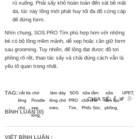
rủ xuống. Phải sấy khô hoàn toàn đến sát bề mặt
da, lúc này lông mới phát huy tối đa độ cứng cáp
để đứng form.
Nhìn chung, SOS PRO Tím phù hợp hơn với những
bé có bộ lông mềm mảnh, dễ xẹp hoặc cần giữ form
sau grooming. Tuy nhiên, để lông đạt được độ tơi
phồng rõ rệt, thao tác sấy và chải đúng cách vẫn là
yếu tố quan trọng nhất.
TAG:
cắt tỉa
chó
làm dày
SOS
sữa tắm
sữa
UPET,
CHIA SẺ:
lông
Poodle
lông chó
PRO
cho chó
tắm tạo
chó,
xẹp
mèo,
Tím,
Phốc Sóc,
phồng,
BÌNH LUẬN (0)
lông,
VIẾT BÌNH LUẬN :