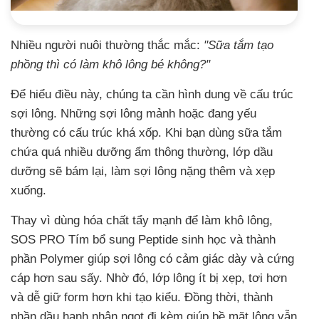
Nhiều người nuôi thường thắc mắc:
"Sữa tắm tạo
phồng thì có làm khô lông bé không?"
Để hiểu điều này, chúng ta cần hình dung về cấu trúc
sợi lông. Những sợi lông mảnh hoặc đang yếu
thường có cấu trúc khá xốp. Khi bạn dùng sữa tắm
chứa quá nhiều dưỡng ẩm thông thường, lớp dầu
dưỡng sẽ bám lại, làm sợi lông nặng thêm và xẹp
xuống.
Thay vì dùng hóa chất tẩy mạnh để làm khô lông,
SOS PRO Tím bổ sung Peptide sinh học và thành
phần Polymer giúp sợi lông có cảm giác dày và cứng
cáp hơn sau sấy. Nhờ đó, lớp lông ít bị xẹp, tơi hơn
và dễ giữ form hơn khi tạo kiểu. Đồng thời, thành
phần dầu hạnh nhân ngọt đi kèm giúp bề mặt lông vẫn