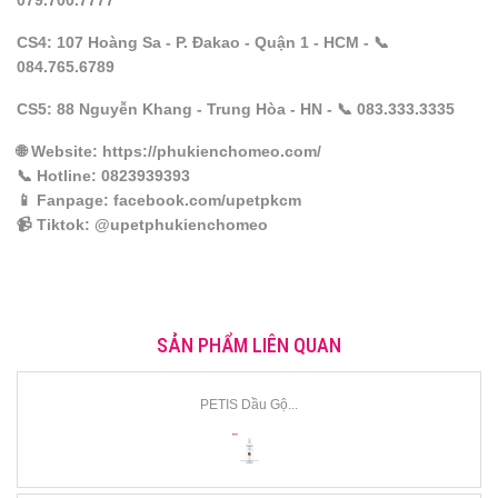
079.700.7777
CS4: 107 Hoàng Sa - P. Đakao - Quận 1 - HCM - 📞
084.765.6789
CS5: 88 Nguyễn Khang - Trung Hòa - HN - 📞 083.333.3335
🌐 Website: https://phukienchomeo.com/
📞 Hotline: 0823939393
📱 Fanpage: facebook.com/upetpkcm
📹 Tiktok: @upetphukienchomeo
SẢN PHẨM LIÊN QUAN
PETIS Dầu Gộ...