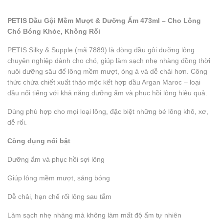
PETIS Dầu Gội Mềm Mượt & Dưỡng Ẩm 473ml – Cho Lông
Chó Bóng Khỏe, Không Rối
PETIS Silky & Supple (mã 7889) là dòng dầu gội dưỡng lông
chuyên nghiệp dành cho chó, giúp làm sạch nhẹ nhàng đồng thời
nuôi dưỡng sâu để lông mềm mượt, óng ả và dễ chải hơn. Công
thức chứa chiết xuất thảo mộc kết hợp dầu Argan Maroc – loại
dầu nổi tiếng với khả năng dưỡng ẩm và phục hồi lông hiệu quả.
Dùng phù hợp cho mọi loại lông, đặc biệt những bé lông khô, xơ,
dễ rối.
Công dụng nổi bật
Dưỡng ẩm và phục hồi sợi lông
Giúp lông mềm mượt, sáng bóng
Dễ chải, hạn chế rối lông sau tắm
Làm sạch nhẹ nhàng mà không làm mất độ ẩm tự nhiên