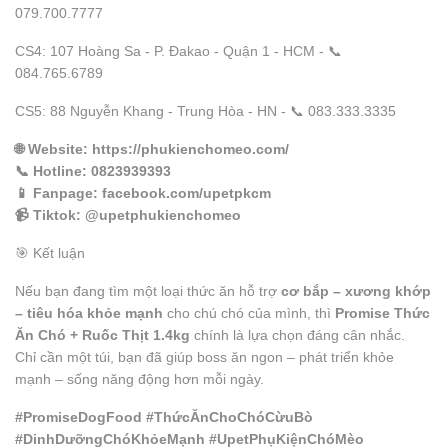
079.700.7777
CS4: 107 Hoàng Sa - P. Đakao - Quận 1 - HCM - 📞
084.765.6789
CS5: 88 Nguyễn Khang - Trung Hòa - HN - 📞 083.333.3335
🌐
Website
: https://phukienchomeo.com/
📞
Hotline
: 0823939393
📱
Fanpage
: facebook.com/upetpkcm
📹
Tiktok
: @upetphukienchomeo
🎯 Kết luận
Nếu bạn đang tìm một loại thức ăn hỗ trợ
cơ bắp – xương khớp
– tiêu hóa khỏe mạnh
cho chú chó của mình, thì
Promise Thức
Ăn Chó + Ruốc Thịt 1.4kg
chính là lựa chọn đáng cân nhắc.
Chỉ cần một túi, bạn đã giúp boss ăn ngon – phát triển khỏe
mạnh – sống năng động hơn mỗi ngày.
#PromiseDogFood #ThứcĂnChoChóCừuBò
#DinhDưỡngChóKhỏeMạnh #UpetPhụKiệnChóMèo