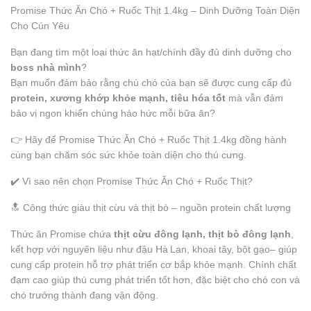
Promise Thức Ăn Chó + Ruốc Thịt 1.4kg – Dinh Dưỡng Toàn Diện
Cho Cún Yêu
Bạn đang tìm một loại thức ăn hạt/chính đầy đủ dinh dưỡng cho
boss nhà mình
?
Bạn muốn đảm bảo rằng chú chó của bạn sẽ được cung cấp đủ
protein, xương khớp khỏe mạnh, tiêu hóa tốt
mà vẫn đảm
bảo vị ngon khiến chúng háo hức mỗi bữa ăn?
👉 Hãy để Promise Thức Ăn Chó + Ruốc Thịt 1.4kg đồng hành
cùng bạn chăm sóc sức khỏe toàn diện cho thú cưng.
✔️ Vì sao nên chọn Promise Thức Ăn Chó + Ruốc Thịt?
🔝 Công thức giàu thịt cừu và thịt bò – nguồn protein chất lượng
Thức ăn Promise chứa
thịt cừu đông lạnh, thịt bò đông lạnh
,
kết hợp với nguyên liệu như đậu Hà Lan, khoai tây, bột gạo– giúp
cung cấp protein hỗ trợ phát triển cơ bắp khỏe mạnh. Chính chất
đạm cao giúp thú cưng phát triển tốt hơn, đặc biệt cho chó con và
chó trưởng thành đang vận động.