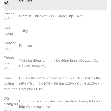
Chi tiết
số
Tên sản
Promise Thức Ăn Chó + Ruốc Thịt 1.4kg
phẩm
Khối
1.4kg
lượng
Thương
Promise
hiệu
Thành
Thịt cừu đông lạnh, thịt bò đông lạnh, bột gạo, đậu
phần nổi
Hà Lan, khoai tây
bật
Dinh
Protein thô ≥32% • Chất béo thô ≥16% • Chất xơ thô
dưỡng
≤9% • Tro thô ≤10% • Độ ẩm ≤10% • Canxi ≥1.0% •
đảm bảo
Phốt pho ≥0.8%
Đối
Chó ở mọi lứa tuổi, đặc biệt cần dinh dưỡng tốt cho cơ
tượng sử
bắp và xương khớp
dụng