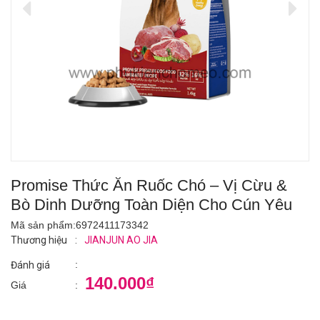
Promise Thức Ăn Ruốc Chó – Vị Cừu &
Bò Dinh Dưỡng Toàn Diện Cho Cún Yêu
Mã sản phẩm:
6972411173342
Thương hiệu
:
JIANJUN AO JIA
:
Đánh giá
140.000₫
Giá
: