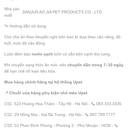
Nhà sản
JIANJUN AO JIA PET PRODUCTS CO., LTD
xuất
🐾 Hướng dẫn sử dụng
Cho chó ăn theo khuyến nghị trên bao bì dựa theo cân nặng, độ
tuổi, mức độ vận động.
Luôn đảm bảo
nước sạch
luôn có sẵn bên cạnh thú cưng.
Khi chuyển sang thức ăn mới, nên
chuyển dần trong 7–10 ngày
để hạn chế rối loạn tiêu hóa.
Mua hàng chính hãng tại hệ thống Upet
📍
Chuỗi cửa hàng phụ kiện chó mèo Upet
CS1: 523 Hoàng Hoa Thám - Tây Hồ - Hà Nội - 📞 083.333.3335
CS2: 29 Hồng Mai - Hai Bà Trưng - Hà Nội - 📞 097.789.7777
CS3: 52 Phan Đình Phùng - Phường 2 - Phú Nhuận - HCM - 📞