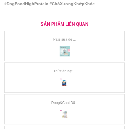
#DogFoodHighProtein #ChóXươngKhớpKhỏe
SẢN PHẨM LIÊN QUAN
Pate sữa dê ...
Thức ăn hạt ...
Doog&Caat Dâ...