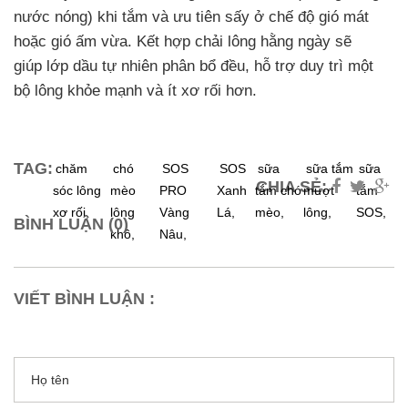
nước nóng) khi tắm và ưu tiên sấy ở chế độ gió mát
hoặc gió ấm vừa. Kết hợp chải lông hằng ngày sẽ
giúp lớp dầu tự nhiên phân bổ đều, hỗ trợ duy trì một
bộ lông khỏe mạnh và ít xơ rối hơn.
TAG:
chăm
chó
SOS
SOS
sữa
sữa tắm
sữa
CHIA SẺ:
sóc lông
mèo
PRO
Xanh
tắm chó
mượt
tắm
xơ rối,
lông
Vàng
Lá,
mèo,
lông,
SOS,
BÌNH LUẬN (0)
khô,
Nâu,
VIẾT BÌNH LUẬN :