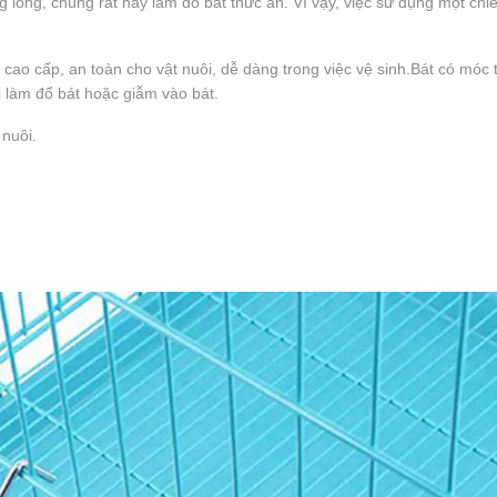
ng lồng, chúng rất hay làm đổ bát thức ăn. Vì vậy, việc sử dụng một chi
cao cấp, an toàn cho vật nuôi, dễ dàng trong việc vệ sinh.Bát có móc 
ôi làm đổ bát hoặc giẫm vào bát.
 nuôi.