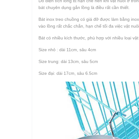
Do diện tích lồng bị hạn chế nên khi vật nuôi ở tro
bát chuyên dụng gắn lồng là điều rất cần thiết.
Bát inox treo chuồng có giá đỡ được làm bằng inox 
vào lồng rất chắc chắn, hạn chế tối đa việc vật nu
Bát có nhiều kích thước, phù hợp với nhiều loại vật
Size nhỏ : dài 11cm, sâu 4cm
Size trung: dài 13cm, sâu 5cm
Size đại: dài 17cm, sâu 6.5cm