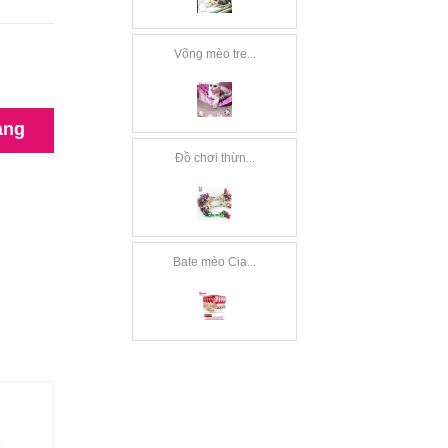
Võng mèo tre...
àng
Đồ chơi thừn...
Bate mèo Cia...