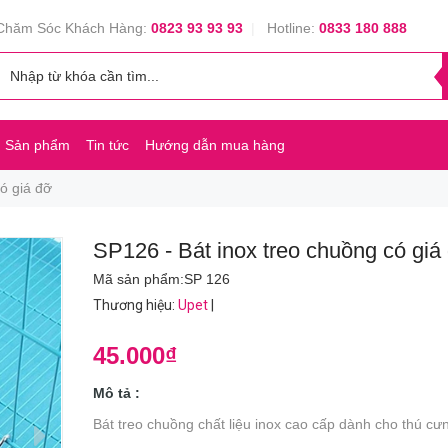
Chăm Sóc Khách Hàng:
0823 93 93 93
|
Hotline:
0833 180 888
Sản phẩm
Tin tức
Hướng dẫn mua hàng
ó giá đỡ
SP126 - Bát inox treo chuồng có giá
Mã sản phẩm:
SP 126
Thương hiệu
:
Upet
|
45.000₫
Mô tả :
Bát treo chuồng chất liệu inox cao cấp dành cho thú cư