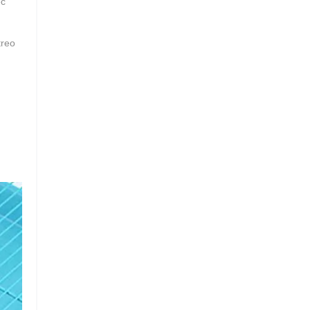
ếc
treo