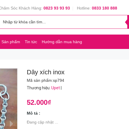
Chăm Sóc Khách Hàng:
0823 93 93 93
|
Hotline:
0833 180 888
Sản phẩm
Tin tức
Hướng dẫn mua hàng
Dây xích inox
Mã sản phẩm:
sp794
Thương hiệu
:
Upet
|
52.000₫
Mô tả :
Đang cập nhật ...