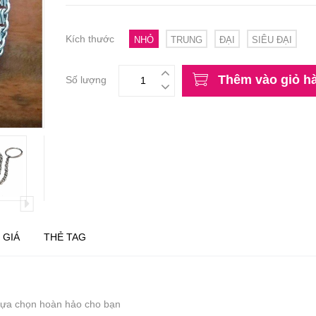
Kích thước
NHỎ
TRUNG
ĐẠI
SIÊU ĐẠI
Thêm vào giỏ h
Số lượng
 GIÁ
THẺ TAG
 lựa chọn hoàn hảo cho bạn