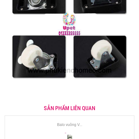
SẢN PHẨM LIÊN QUAN
Balo vuông V...