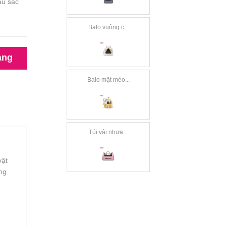
àu sắc
Balo vuông c...
àng
Balo mặt mèo...
Túi vải nhựa...
vật
ông