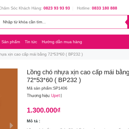
Chăm Sóc Khách Hàng:
0823 93 93 93
|
Hotline:
0833 180 888
Sản phẩm
Tin tức
Hướng dẫn mua hàng
hựa xịn cao cấp mái bằng 72*53*60 ( BP232 )
Lồng chó nhựa xịn cao cấp mái bằn
72*53*60 ( BP232 )
Mã sản phẩm:
SP1406
Thương hiệu
:
Upet
|
1.300.000₫
Mô tả :