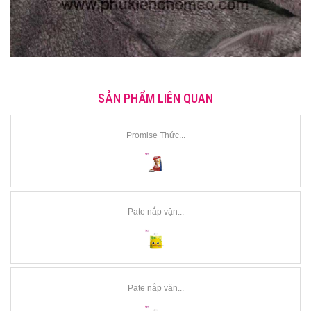
SẢN PHẨM LIÊN QUAN
Promise Thức...
Pate nắp vặn...
Pate nắp vặn...