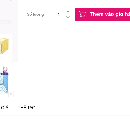
Thêm vào giỏ h
Số lượng
 GIÁ
THẺ TAG