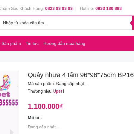
Chăm Sóc Khách Hàng:
0823 93 93 93
|
Hotline:
0833 180 888
Sản phẩm
Tin tức
Hướng dẫn mua hàng
Quây nhựa 4 tấm 96*96*75cm BP16
Mã sản phẩm:
Đang cập nhật...
Thương hiệu
:
Upet
|
1.100.000₫
Mô tả :
Đang cập nhật ...