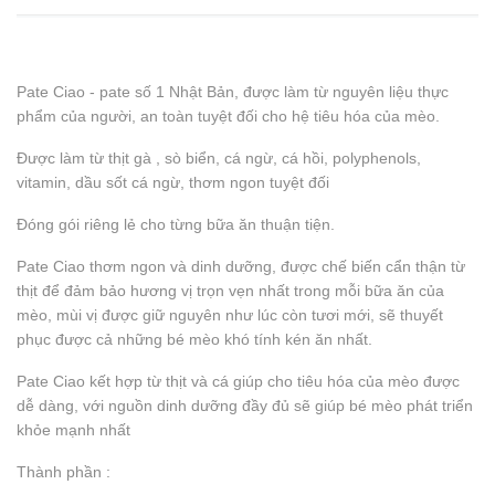
Pate Ciao - pate số 1 Nhật Bản, được làm từ nguyên liệu thực
phẩm của người, an toàn tuyệt đối cho hệ tiêu hóa của mèo.
Được làm từ thịt gà , sò biển, cá ngừ, cá hồi, polyphenols,
vitamin, dầu sốt cá ngừ, thơm ngon tuyệt đối
Đóng gói riêng lẻ cho từng bữa ăn thuận tiện.
Pate Ciao thơm ngon và dinh dưỡng, được chế biến cẩn thận từ
thịt để đảm bảo hương vị trọn vẹn nhất trong mỗi bữa ăn của
mèo, mùi vị được giữ nguyên như lúc còn tươi mới, sẽ thuyết
phục được cả những bé mèo khó tính kén ăn nhất.
Pate Ciao kết hợp từ thịt và cá giúp cho tiêu hóa của mèo được
dễ dàng, với nguồn dinh dưỡng đầy đủ sẽ giúp bé mèo phát triển
khỏe mạnh nhất
Thành phần :