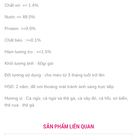
Chất xơ: =< 1.4%
Nước =< 88.0%
Protein: >=9.0%
Chất béo : >=0.1%
Hàm lượng tro : =<1.5%
Khối lượng tịnh : 60g/ gói
Đối tương sử dụng : cho mèo từ 3 tháng tuổi trở lên
HSD: 2 năm, để nơi thoáng mát tránh ánh sáng trực tiếp
Hương vị : Cá ngừ, cá ngừ và thịt gà, cá vây đỏ, cá hồi, sò biển,
thịt cua . thịt gà
SẢN PHẨM LIÊN QUAN