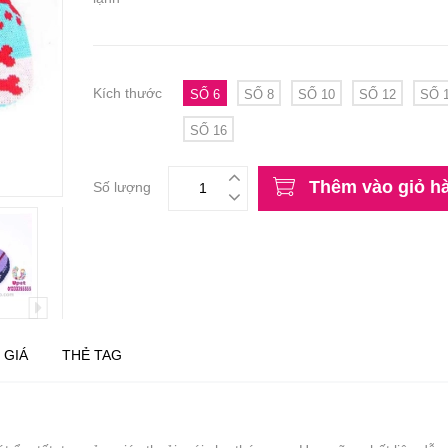
Kích thước
SỐ 6
SỐ 8
SỐ 10
SỐ 12
SỐ 
SỐ 16
Thêm vào giỏ h
Số lượng
 GIÁ
THẺ TAG