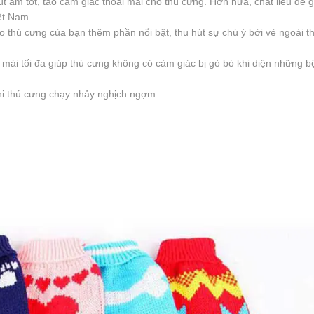
t ẩm tốt, tạo cảm giác thoải mái cho thú cưng. Hơn nữa, chất liệu dễ g
ệt Nam.
o thú cưng của bạn thêm phần nổi bật, thu hút sự chú ý bởi vẻ ngoài t
mái tối đa giúp thú cưng không có cảm giác bị gò bó khi diện những b
khi thú cưng chạy nhảy nghịch ngợm