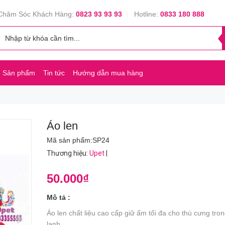
Chăm Sóc Khách Hàng:
0823 93 93 93
|
Hotline:
0833 180 888
Sản phẩm
Tin tức
Hướng dẫn mua hàng
Áo len
Mã sản phẩm:
SP24
Thương hiệu
:
Upet
|
50.000₫
Mô tả :
Áo len chất liệu cao cấp giữ ấm tối đa cho thú cưng tro
lạnh