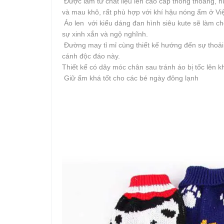
Được làm từ chất liệu len cao cấp thông thoáng, hú
và mau khô, rất phù hợp với khí hậu nóng ẩm ở Vi
Áo len với kiểu dáng đan hình siêu kute
sẽ làm ch
sự xinh xắn và ngộ nghĩnh.
Đường may tỉ mỉ cùng thiết kế hướng đến sự thoải 
cánh độc đáo này.
Thiết kế có dây móc chân sau tránh áo bị tốc lên 
Giữ ấm khá tốt cho các bé ngày đông lạnh