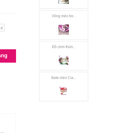
Võng mèo tre...
14
Đồ chơi thừn...
àng
Bate mèo Cia...