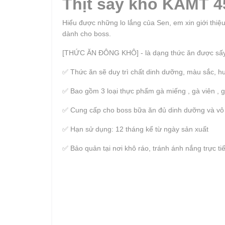
Thịt sấy khô KAMT 4
Hiểu được những lo lắng của Sen, em xin giới thiẹ
dành cho boss.
[THỨC ĂN ĐÔNG KHÔ] - là dạng thức ăn được sấy 
✅ Thức ăn sẽ duy trì chất dinh dưỡng, màu sắc, hưo
✅ Bao gồm 3 loại thực phẩm gà miếng , gà viên ,
✅ Cung cấp cho boss bữa ăn đủ dinh dưỡng và vô cù
✅ Hạn sử dụng: 12 tháng kể từ ngày sản xuất
✅ Bảo quản tại nơi khô ráo, tránh ánh nắng trực tiê