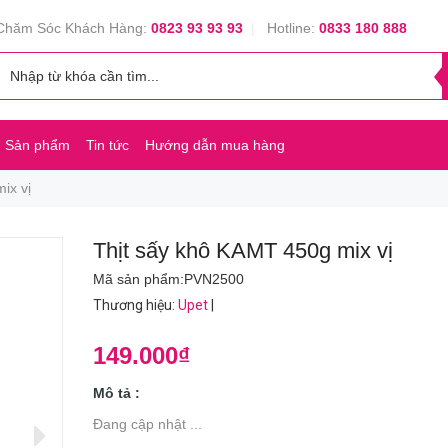
Chăm Sóc Khách Hàng:
0823 93 93 93
|
Hotline:
0833 180 888
Sản phẩm
Tin tức
Hướng dẫn mua hàng
ix vị
Thịt sấy khô KAMT 450g mix vị
Mã sản phẩm:
PVN2500
Thương hiệu
:
Upet
|
149.000₫
Mô tả :
Đang cập nhật ...