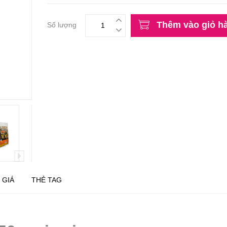
Thêm vào giỏ h
Số lượng
 GIÁ
THẺ TAG