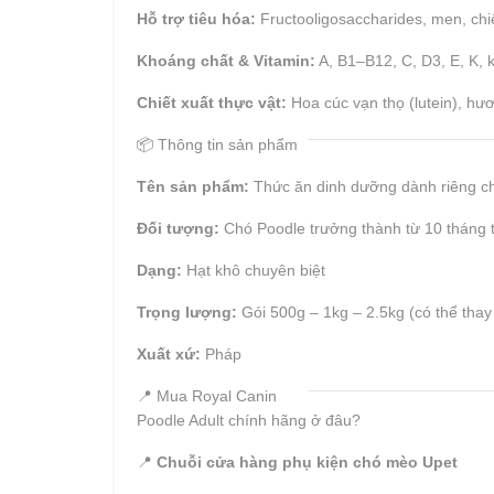
Hỗ trợ tiêu hóa:
Fructooligosaccharides, men, chiế
Khoáng chất & Vitamin:
A, B1–B12, C, D3, E, K,
Chiết xuất thực vật:
Hoa cúc vạn thọ (lutein), hư
📦 Thông tin sản phẩm
Tên sản phẩm:
Thức ăn dinh dưỡng dành riêng ch
Đối tượng:
Chó Poodle trưởng thành từ 10 tháng t
Dạng:
Hạt khô chuyên biệt
Trọng lượng:
Gói 500g – 1kg – 2.5kg (có thể thay 
Xuất xứ:
Pháp
📍 Mua Royal Canin
Poodle Adult chính hãng ở đâu?
📍
Chuỗi cửa hàng phụ kiện chó mèo Upet