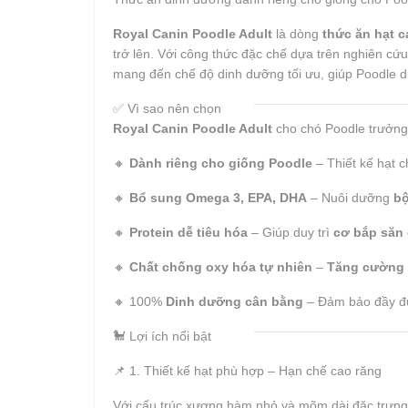
Royal Canin Poodle Adult
là dòng
thức ăn hạt 
trở lên. Với công thức đặc chế dựa trên nghiên cứ
mang đến chế độ dinh dưỡng tối ưu, giúp Poodle du
✅ Vì sao nên chọn
Royal Canin Poodle Adult
cho chó Poodle trưởng
🔸
Dành riêng cho giống Poodle
– Thiết kế hạt 
🔸
Bổ sung Omega 3, EPA, DHA
– Nuôi dưỡng
bộ
🔸
Protein dễ tiêu hóa
– Giúp duy trì
cơ bắp săn
🔸
Chất chống oxy hóa tự nhiên
–
Tăng cường 
🔸 100%
Dinh dưỡng cân bằng
– Đảm bảo đầy đủ 
🐩 Lợi ích nổi bật
📌 1. Thiết kế hạt phù hợp – Hạn chế cao răng
Với cấu trúc xương hàm nhỏ và mõm dài đặc trưng,