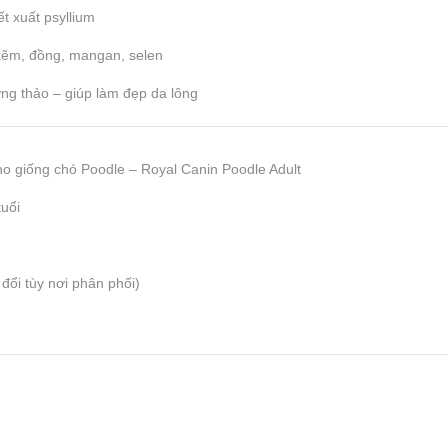
t xuất psyllium
 kẽm, đồng, mangan, selen
ơng thảo – giúp làm đẹp da lông
o giống chó Poodle – Royal Canin Poodle Adult
uổi
đổi tùy nơi phân phối)