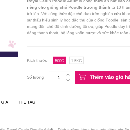
Royal Canin Poodle Adult
là dòng
thức ăn hạt cao c
riêng cho giống chó Poodle trưởng thành
từ 10 thán
trở lên. Với công thức đặc chế dựa trên nghiên cứu kho
sự thấu hiểu sinh lý học đặc thù của giống Poodle, sản
mang đến chế độ dinh dưỡng tối ưu, giúp Poodle duy trì
dáng thanh thoát, bộ lông xoăn mượt và sức khỏe toàn 
Kích thước
500G
1.5KG
Thêm vào giỏ h
Số lượng
 GIÁ
THẺ TAG
dle Royal Canin Poodle Adult – Dinh dưỡng khoa học, vóc dáng chuẩn