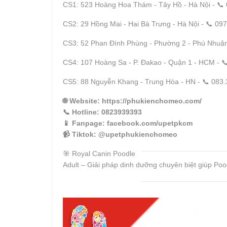
CS1: 523 Hoàng Hoa Thám - Tây Hồ - Hà Nội - 📞
CS2: 29 Hồng Mai - Hai Bà Trưng - Hà Nội - 📞 09
CS3: 52 Phan Đình Phùng - Phường 2 - Phú Nhuận
CS4: 107 Hoàng Sa - P. Đakao - Quận 1 - HCM - 
CS5: 88 Nguyễn Khang - Trung Hòa - HN - 📞 083
🌐
Website
: https://phukienchomeo.com/
📞
Hotline
: 0823939393
📱
Fanpage
: facebook.com/upetpkcm
📹
Tiktok
: @upetphukienchomeo
🎯 Royal Canin Poodle
Adult – Giải pháp dinh dưỡng chuyên biệt giúp Poo