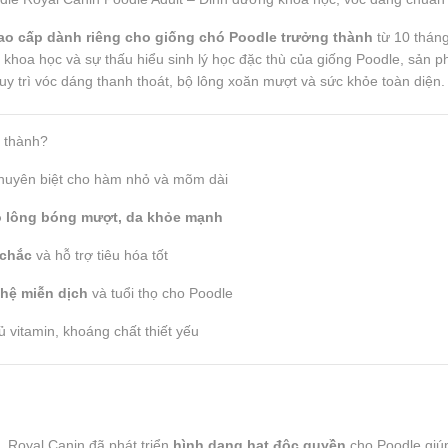
cao cấp dành riêng cho giống chó Poodle trưởng thành
từ 10 tháng
u khoa học và sự thấu hiểu sinh lý học đặc thù của giống Poodle, sản 
y trì vóc dáng thanh thoát, bộ lông xoăn mượt và sức khỏe toàn diện.
 thành?
chuyên biệt cho hàm nhỏ và mõm dài
 lông bóng mượt, da khỏe mạnh
 chắc
và hỗ trợ tiêu hóa tốt
hệ miễn dịch
và tuổi thọ cho Poodle
vitamin, khoáng chất thiết yếu
 Royal Canin đã phát triển
hình dạng hạt độc quyền
cho Poodle giú