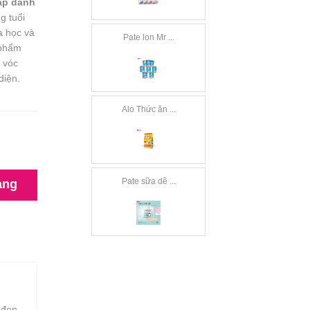
ấp dành
g tuổi
a học và
Pate lon Mr ...
 phẩm
 vóc
diện.
Alo Thức ăn ...
Pate sữa dê ...
àng
 đẹp