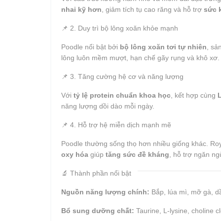
nhai kỹ hơn
, giảm tích tụ cao răng và hỗ trợ
sức 
📌 2. Duy trì bộ lông xoăn khỏe mạnh
Poodle nổi bật bởi
bộ lông xoăn tơi tự nhiên
, sả
lông luôn mềm mượt, hạn chế gãy rụng và khô xơ.
📌 3. Tăng cường hệ cơ và năng lượng
Với
tỷ lệ protein chuẩn khoa học
, kết hợp cùng
L
năng lượng dồi dào mỗi ngày.
📌 4. Hỗ trợ hệ miễn dịch mạnh mẽ
Poodle thường sống thọ hơn nhiều giống khác. Ro
oxy hóa
giúp
tăng sức đề kháng
, hỗ trợ ngăn ng
🔬 Thành phần nổi bật
Nguồn năng lượng chính:
Bắp, lúa mì, mỡ gà, dầ
Bổ sung dưỡng chất:
Taurine, L-lysine, choline cl