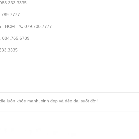
 083.333.3335
7.789.7777
 - HCM - 📞 079.700.7777
 084.765.6789
.333.3335
dle luôn khỏe mạnh, xinh đẹp và dẻo dai suốt đời!