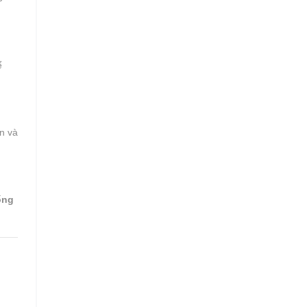
ể
n và
ống