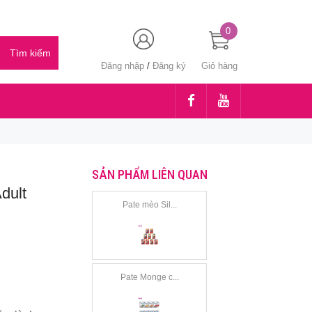
0
Đăng nhập
/
Đăng ký
Giỏ hàng
SẢN PHẨM LIÊN QUAN
dult
Pate mèo Sil...
Pate Monge c...