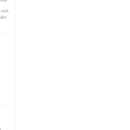
 tuổi
phẩm
p