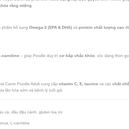
khỏe răng miệng
.
n phẩm bổ sung
Omega-3 (EPA & DHA)
và
protein chất lượng cao
đ
-carnitine
– giúp Poodle duy trì
cơ bắp chắc khỏe
, vóc dáng thon gọ
yal Canin Poodle Adult cung cấp
vitamin C, E, taurine
và các
chất ch
ừa lão hóa sớm và bệnh lý tuổi già.
u cá, dầu đậu nành, gluten lúa mì
orua, L-carnitine