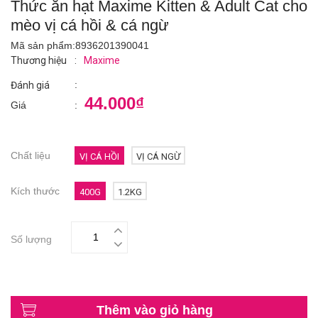
Thức ăn hạt Maxime Kitten & Adult Cat cho
mèo vị cá hồi & cá ngừ
Mã sản phẩm:
8936201390041
Thương hiệu
:
Maxime
:
Đánh giá
44.000₫
Giá
:
Chất liệu
VỊ CÁ HỒI
VỊ CÁ NGỪ
Kích thước
400G
1.2KG
Số lượng
Thêm vào giỏ hàng