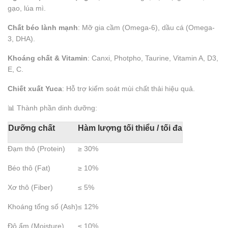
gạo, lúa mì.
Chất béo lành mạnh
: Mỡ gia cầm (Omega-6), dầu cá (Omega-
3, DHA).
Khoáng chất & Vitamin
: Canxi, Photpho, Taurine, Vitamin A, D3,
E, C.
Chiết xuất Yuca
: Hỗ trợ kiểm soát mùi chất thải hiệu quả.
📊 Thành phần dinh dưỡng:
Dưỡng chất
Hàm lượng tối thiểu / tối đa
Đạm thô (Protein)
≥ 30%
Béo thô (Fat)
≥ 10%
Xơ thô (Fiber)
≤ 5%
Khoáng tổng số (Ash)
≤ 12%
Độ ẩm (Moisture)
≤ 10%