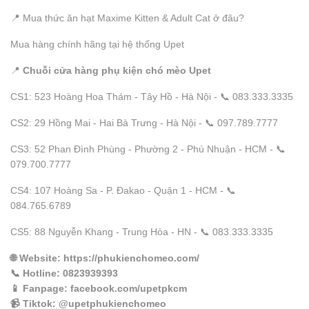
📍 Mua thức ăn hạt Maxime Kitten & Adult Cat ở đâu?
Mua hàng chính hãng tại hệ thống Upet
📍
Chuỗi cửa hàng phụ kiện chó mèo Upet
CS1: 523 Hoàng Hoa Thám - Tây Hồ - Hà Nội - 📞 083.333.3335
CS2: 29 Hồng Mai - Hai Bà Trưng - Hà Nội - 📞 097.789.7777
CS3: 52 Phan Đình Phùng - Phường 2 - Phú Nhuận - HCM - 📞
079.700.7777
CS4: 107 Hoàng Sa - P. Đakao - Quận 1 - HCM - 📞
084.765.6789
CS5: 88 Nguyễn Khang - Trung Hòa - HN - 📞 083.333.3335
🌐
Website
: https://phukienchomeo.com/
📞
Hotline
: 0823939393
📱
Fanpage
: facebook.com/upetpkcm
📹
Tiktok
: @upetphukienchomeo