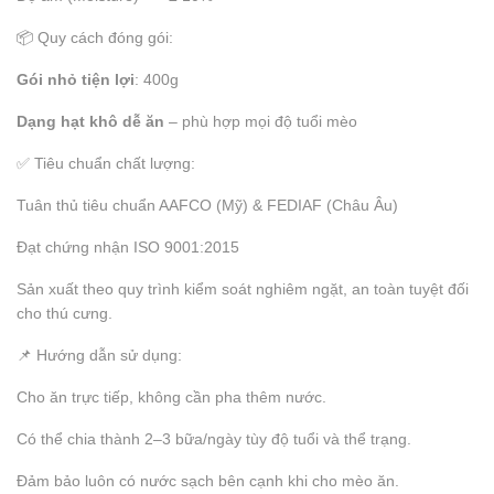
📦 Quy cách đóng gói:
Gói nhỏ tiện lợi
: 400g
Dạng hạt khô dễ ăn
– phù hợp mọi độ tuổi mèo
✅ Tiêu chuẩn chất lượng:
Tuân thủ tiêu chuẩn AAFCO (Mỹ) & FEDIAF (Châu Âu)
Đạt chứng nhận ISO 9001:2015
Sản xuất theo quy trình kiểm soát nghiêm ngặt, an toàn tuyệt đối
cho thú cưng.
📌 Hướng dẫn sử dụng:
Cho ăn trực tiếp, không cần pha thêm nước.
Có thể chia thành 2–3 bữa/ngày tùy độ tuổi và thể trạng.
Đảm bảo luôn có nước sạch bên cạnh khi cho mèo ăn.