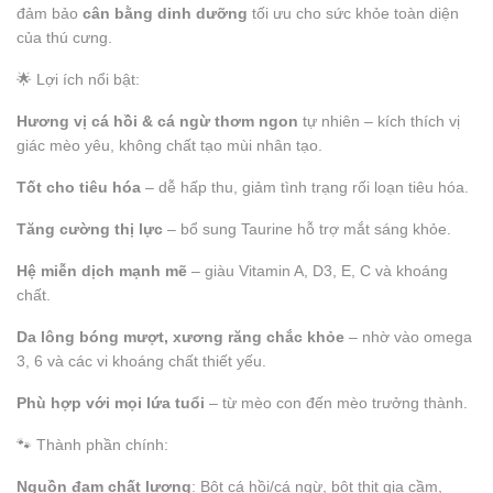
đảm bảo
cân bằng dinh dưỡng
tối ưu cho sức khỏe toàn diện
của thú cưng.
🌟 Lợi ích nổi bật:
Hương vị cá hồi & cá ngừ thơm ngon
tự nhiên – kích thích vị
giác mèo yêu, không chất tạo mùi nhân tạo.
Tốt cho tiêu hóa
– dễ hấp thu, giảm tình trạng rối loạn tiêu hóa.
Tăng cường thị lực
– bổ sung Taurine hỗ trợ mắt sáng khỏe.
Hệ miễn dịch mạnh mẽ
– giàu Vitamin A, D3, E, C và khoáng
chất.
Da lông bóng mượt, xương răng chắc khỏe
– nhờ vào omega
3, 6 và các vi khoáng chất thiết yếu.
Phù hợp với mọi lứa tuổi
– từ mèo con đến mèo trưởng thành.
🐾 Thành phần chính:
Nguồn đạm chất lượng
: Bột cá hồi/cá ngừ, bột thịt gia cầm,