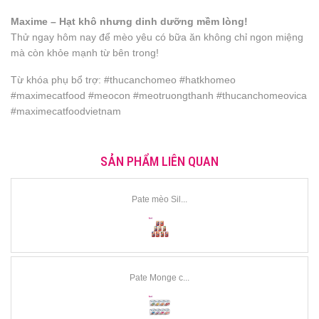
Maxime – Hạt khô nhưng dinh dưỡng mềm lòng!
Thử ngay hôm nay để mèo yêu có bữa ăn không chỉ ngon miệng
mà còn khỏe mạnh từ bên trong!
Từ khóa phụ bổ trợ: #thucanchomeo #hatkhomeo
#maximecatfood #meocon #meotruongthanh #thucanchomeovica
#maximecatfoodvietnam
SẢN PHẨM LIÊN QUAN
Pate mèo Sil...
Pate Monge c...