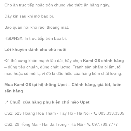
Cho ăn trực tiếp hoặc trộn chung vào thức ăn hằng ngày.
Đậy kín sau khi mở bao bì.
Bảo quản nơi khô ráo, thoáng mát.
HSD/NSX: In trực tiếp trên bao bì.
Lời khuyên dành cho chủ nuôi
Để thú cưng khỏe mạnh lâu dài, hãy chọn
Kamt G8 chính hãng
– đúng tiêu chuẩn, đúng chất lượng. Tránh sản phẩm bị ẩm, tối
màu hoặc có mùi lạ vì đó là dấu hiệu của hàng kém chất lượng.
Mua Kamt G8 tại hệ thống Upet – Chính hãng, giá tốt, luôn
sẵn hàng
📍
Chuỗi cửa hàng phụ kiện chó mèo Upet
CS1: 523 Hoàng Hoa Thám - Tây Hồ - Hà Nội - 📞 083.333.3335
CS2: 29 Hồng Mai - Hai Bà Trưng - Hà Nội - 📞 097.789.7777