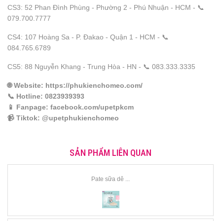
CS3: 52 Phan Đình Phùng - Phường 2 - Phú Nhuận - HCM - 📞
079.700.7777
CS4: 107 Hoàng Sa - P. Đakao - Quận 1 - HCM - 📞
084.765.6789
CS5: 88 Nguyễn Khang - Trung Hòa - HN - 📞 083.333.3335
🌐
Website
: https://phukienchomeo.com/
📞
Hotline
: 0823939393
📱
Fanpage
: facebook.com/upetpkcm
📹
Tiktok
: @upetphukienchomeo
SẢN PHẨM LIÊN QUAN
Pate sữa dê ...