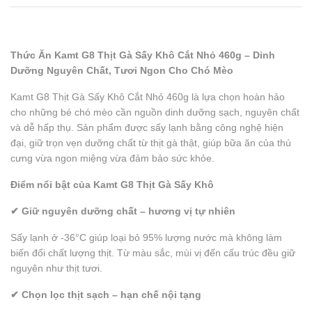
Thức Ăn Kamt G8 Thịt Gà Sấy Khô Cắt Nhỏ 460g – Dinh
Dưỡng Nguyên Chất, Tươi Ngon Cho Chó Mèo
Kamt G8 Thịt Gà Sấy Khô Cắt Nhỏ 460g là lựa chọn hoàn hảo
cho những bé chó mèo cần nguồn dinh dưỡng sạch, nguyên chất
và dễ hấp thụ. Sản phẩm được sấy lạnh bằng công nghệ hiện
đại, giữ trọn vẹn dưỡng chất từ thịt gà thật, giúp bữa ăn của thú
cưng vừa ngon miệng vừa đảm bảo sức khỏe.
Điểm nổi bật của Kamt G8 Thịt Gà Sấy Khô
✔ Giữ nguyên dưỡng chất – hương vị tự nhiên
Sấy lạnh ở -36°C giúp loại bỏ 95% lượng nước mà không làm
biến đổi chất lượng thịt. Từ màu sắc, mùi vị đến cấu trúc đều giữ
nguyên như thịt tươi.
✔ Chọn lọc thịt sạch – hạn chế nội tạng