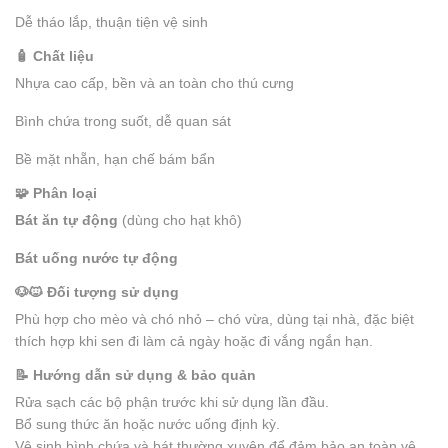
Dễ tháo lắp, thuận tiện vệ sinh
🧴 Chất liệu
Nhựa cao cấp, bền và an toàn cho thú cưng
Bình chứa trong suốt, dễ quan sát
Bề mặt nhẵn, hạn chế bám bẩn
🧩 Phân loại
Bát ăn tự động
(dùng cho hạt khô)
Bát uống nước tự động
🐶🐱 Đối tượng sử dụng
Phù hợp cho mèo và chó nhỏ – chó vừa, dùng tại nhà, đặc biệt
thích hợp khi sen đi làm cả ngày hoặc đi vắng ngắn hạn.
📝 Hướng dẫn sử dụng & bảo quản
Rửa sạch các bộ phận trước khi sử dụng lần đầu.
Bổ sung thức ăn hoặc nước uống định kỳ.
Vệ sinh bình chứa và bát thường xuyên để đảm bảo an toàn vệ