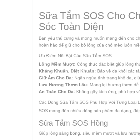
Sữa Tắm SOS Cho Chó
Sóc Toàn Diện
Bạn yêu thú cưng và mong muốn mang đến cho chú
hoàn hảo để giữ cho bộ lông của chó mèo luôn m
Ưu Điểm Nổi Bật Của Sữa Tắm SOS
Lông Mềm Mượt:
Công thức đặc biệt giúp lông t
Kháng Khuẩn, Diệt Khuẩn:
Bảo vệ da khỏi các tá
Giữ Ẩm Cho Da:
Ngăn ngừa tình trạng khô da, gi
Lưu Hương Thơm Lâu:
Mang lại hương thơm dễ c
An Toàn Cho Da:
Không gây kích ứng, phù hợp vớ
Các Dòng Sữa Tắm SOS Phù Hợp Với Từng Loại 
SOS mang đến nhiều dòng sản phẩm đa dạng, đáp 
Sữa Tắm SOS Hồng
Giúp lông sáng bóng, siêu mềm mượt và lưu hươn