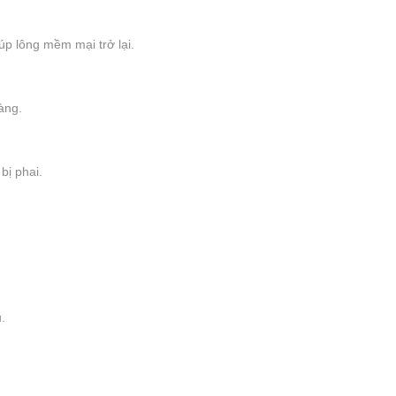
úp lông mềm mại trở lại.
àng.
bị phai.
.