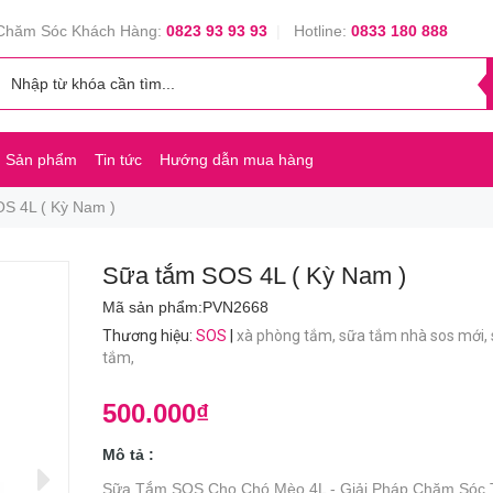
Chăm Sóc Khách Hàng:
0823 93 93 93
|
Hotline:
0833 180 888
Sản phẩm
Tin tức
Hướng dẫn mua hàng
S 4L ( Kỳ Nam )
Sữa tắm SOS 4L ( Kỳ Nam )
Mã sản phẩm:
PVN2668
Thương hiệu
:
SOS
|
xà phòng tắm,
sữa tắm nhà sos mới,
tắm,
500.000₫
Mô tả :
Sữa Tắm SOS Cho Chó Mèo 4L - Giải Pháp Chăm Sóc 