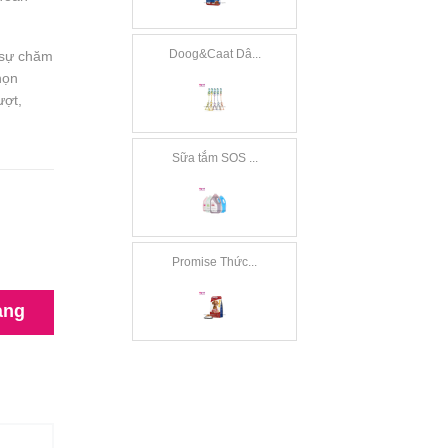
Doog&Caat Dâ...
 sự chăm
họn
ượt,
Sữa tắm SOS ...
Promise Thức...
àng