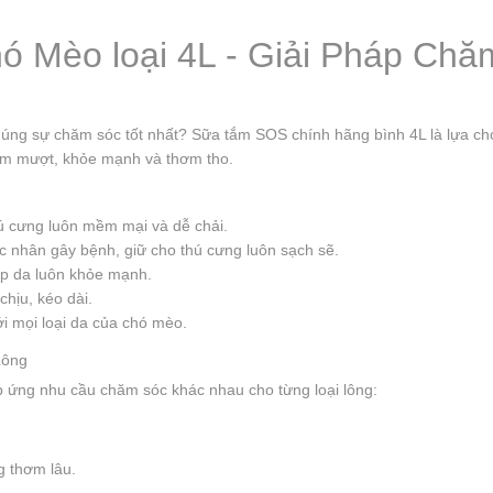
 Mèo loại 4L - Giải Pháp Chă
ng sự chăm sóc tốt nhất? Sữa tắm SOS chính hãng bình 4L là lựa ch
ềm mượt, khỏe mạnh và thơm tho.
hú cưng luôn mềm mại và dễ chải.
c nhân gây bệnh, giữ cho thú cưng luôn sạch sẽ.
úp da luôn khỏe mạnh.
hịu, kéo dài.
i mọi loại da của chó mèo.
Lông
ứng nhu cầu chăm sóc khác nhau cho từng loại lông:
g thơm lâu.