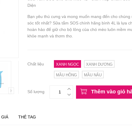
Diện
Bạn yêu thú cưng và mong muốn mang đến cho chúng
sóc tốt nhất? Sữa tắm SOS chính hãng bình 4L là lựa c
hoàn hảo để giữ cho bộ lông của chó mèo luôn mềm m
khỏe mạnh và thơm tho.
Chất liệu
XANH NGỌC
XANH DƯƠNG
MẦU HỒNG
MẦU NÂU
Thêm vào giỏ h
Số lượng
 GIÁ
THẺ TAG