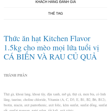
KHÁCH HÀNG ĐÁNH GIÁ
THẺ TAG
Thức ăn hạt Kitchen Flavor
1.5kg cho mèo mọi lứa tuổi vị
CÁ BIỂN VÀ RAU CỦ QUẢ
THÀNH PHẦN
Thịt gà, khoai lang, khoai tây, đậu xanh, mỡ gà, thịt cá, men bia, cỏ linh
lăng, taurine, choline chloride, Vitamin (A, C, D3, E, B1, B2, B6, B12),
biotin, niacin, axit pantothenic, axit folic, kẽm sunfat, sunfat đồng, sunfat
sắt, sunfat mangan, natri selen, iốt kali, axit xitric.