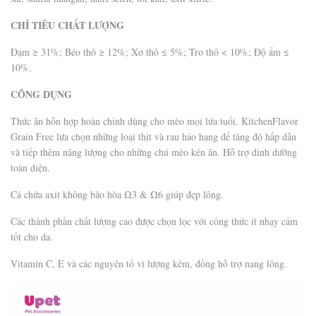
CHỈ TIÊU CHẤT LƯỢNG
Đạm ≥ 31%; Béo thô ≥ 12%; Xơ thô ≤ 5%; Tro thô < 10%; Độ ẩm ≤
10%.
CÔNG DỤNG
Thức ăn hỗn hợp hoàn chỉnh dùng cho mèo mọi lứa tuổi. KitchenFlavor
Grain Free lựa chọn những loại thịt và rau hảo hạng để tăng độ hấp dẫn
và tiếp thêm năng lượng cho những chú mèo kén ăn. Hỗ trợ dinh dưỡng
toàn diện.
Cá chứa axit không bão hòa Ω3 & Ω6 giúp đẹp lông.
Các thành phần chất lượng cao được chọn lọc với công thức ít nhạy cảm
tốt cho da.
Vitamin C, E và các nguyên tố vi lượng kẽm, đồng hỗ trợ nang lông.